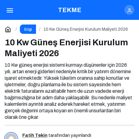
10 Kw Güneş Enerjisi Kurulum Maliyeti 2026
TEKME
Yorum Yap
10 Kw Güneş Enerjisi Kurulum Maliyeti 2026
Bilgi
10 Kw Güneş Enerjisi Kurulum
Maliyeti 2026
10 Kw güneş enerjisi sistemi kurmayı düşünenler için 2026
yılı, artan enerji giderleri nedeniyle kritik bir yatırım dönemine
işaret etmektedir. Yüksek tüketim oranına sahip konutlar ve
işletmeler, doğru planlama ile bu sistem sayesinde hem
elektrik faturalarını azaltabilir hem de uzun vadede enerji
bağımsızlığına bir adım daha yaklaşabilir. Bu nedenle maliyet
kalemlerini ayrıntılı analiz ederek hareket etmek, yatırımın
gerçek değerini ortaya koyan en önemli unsurlardan biri
olarak öne çıkar.
Fatih Tekin
tarafından yayınlandı