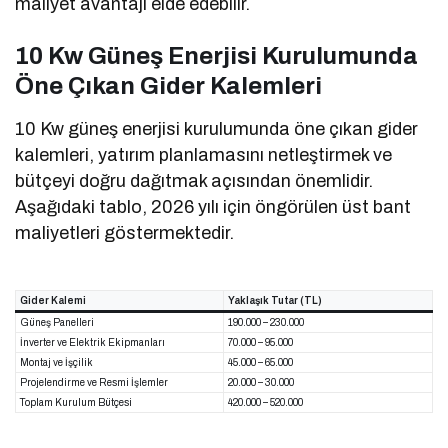
maliyet avantajı elde edebilir.
10 Kw Güneş Enerjisi Kurulumunda
Öne Çıkan Gider Kalemleri
10 Kw güneş enerjisi kurulumunda öne çıkan gider
kalemleri, yatırım planlamasını netleştirmek ve
bütçeyi doğru dağıtmak açısından önemlidir.
Aşağıdaki tablo, 2026 yılı için öngörülen üst bant
maliyetleri göstermektedir.
Gider Kalemi
Yaklaşık Tutar (TL)
Güneş Panelleri
190.000 – 230.000
İnverter ve Elektrik Ekipmanları
70.000 – 95.000
Montaj ve İşçilik
45.000 – 65.000
Projelendirme ve Resmi İşlemler
20.000 – 30.000
Toplam Kurulum Bütçesi
420.000 – 520.000