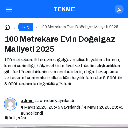
100 Metrekare Evin Doğalgaz Maliyeti 2025
TEKME
Yorum Yap
100 Metrekare Evin Doğalgaz Maliyeti 2025
Bilgi
100 Metrekare Evin Doğalgaz
Maliyeti 2025
100 metrekarelik bir evin doğalgaz maliyeti; yalıtım durumu,
kombi verimliliği, bölgesel birim fiyat ve tüketim alışkanlıkları
gibi faktörlerin birleşimi sonucu belirlenir; doğru hesaplama
ve tasarruf yöntemleri kullanıldığında yıllık faturalar 5.500₺ ile
8.000₺ arasında değişiklik gösterir.
admin
tarafından yayınlandı
4 Mayıs 2025, 23:45
yayınlandı
4 Mayıs 2025, 23:45
güncellendi
4dk, 44sn