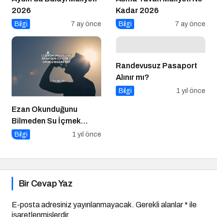
2026
Kadar 2026
Bilgi
7 ay önce
Bilgi
7 ay önce
Randevusuz Pasaport
Alınır mı?
Bilgi
1 yıl önce
Ezan Okunduğunu
Bilmeden Su İçmek
Orucu Bozar mı?
Bilgi
1 yıl önce
Bir Cevap Yaz
E-posta adresiniz yayınlanmayacak.
Gerekli alanlar
*
ile
işaretlenmişlerdir