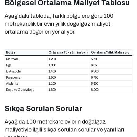
Bölgesel Ortalama Maliyet Tablosu
Aşağıdaki tabloda, farklı bölgelere göre 100
metrekarelik bir evin yıllık doğalgaz maliyeti
ortalama değerleri yer alıyor.
Bölge
Ortalama Tüketim (m³/yıl)
Ortalama Yıllık Maliyet (₺)
Marmara
1.200
5.700
Ege
1.300
6.050
İç Anadolu
1.400
6.300
Karadeniz
1.500
6.750
Akdeniz
1.100
5.500
Doğu ve Güneydoğu
1.600
8.000
Sıkça Sorulan Sorular
Aşağıda 100 metrekare evlerin doğalgaz
maliyetiyle ilgili sıkça sorulan sorular ve yanıtları