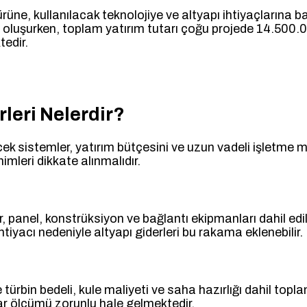
rüne, kullanılacak teknolojiye ve altyapı ihtiyaçlarına b
rı oluşurken, toplam yatırım tutarı çoğu projede 14.500
tedir.
rleri Nelerdir?
cek sistemler, yatırım bütçesini ve uzun vadeli işletme m
nimleri dikkate alınmalıdır.
er, panel, konstrüksiyon ve bağlantı ekipmanları dahil e
htiyacı nedeniyle altyapı giderleri bu rakama eklenebilir.
ürbin bedeli, kule maliyeti ve saha hazırlığı dahil topla
r ölçümü zorunlu hale gelmektedir.