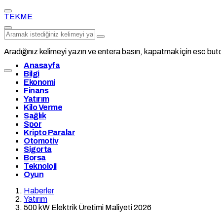
TEKME
Aradığınız kelimeyi yazın ve entera basın, kapatmak için esc buto
Anasayfa
Bilgi
Ekonomi
Finans
Yatırım
Kilo Verme
Sağlık
Spor
Kripto Paralar
Otomotiv
Sigorta
Borsa
Teknoloji
Oyun
Haberler
Yatırım
500 kW Elektrik Üretimi Maliyeti 2026