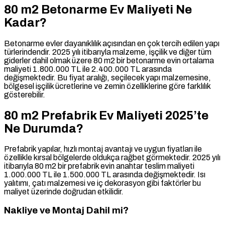
80 m2 Betonarme Ev Maliyeti Ne
Kadar?
Betonarme evler dayanıklılık açısından en çok tercih edilen yapı
türlerindendir. 2025 yılı itibarıyla malzeme, işçilik ve diğer tüm
giderler dahil olmak üzere 80 m2 bir betonarme evin ortalama
maliyeti 1.800.000 TL ile 2.400.000 TL arasında
değişmektedir. Bu fiyat aralığı, seçilecek yapı malzemesine,
bölgesel işçilik ücretlerine ve zemin özelliklerine göre farklılık
gösterebilir.
80 m2 Prefabrik Ev Maliyeti 2025’te
Ne Durumda?
Prefabrik yapılar, hızlı montaj avantajı ve uygun fiyatları ile
özellikle kırsal bölgelerde oldukça rağbet görmektedir. 2025 yılı
itibarıyla 80 m2 bir prefabrik evin anahtar teslim maliyeti
1.000.000 TL ile 1.500.000 TL arasında değişmektedir. Isı
yalıtımı, çatı malzemesi ve iç dekorasyon gibi faktörler bu
maliyet üzerinde doğrudan etkilidir.
Nakliye ve Montaj Dahil mi?