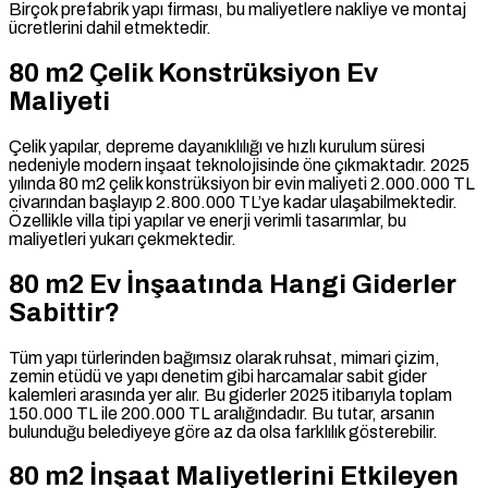
Birçok prefabrik yapı firması, bu maliyetlere nakliye ve montaj
ücretlerini dahil etmektedir.
80 m2 Çelik Konstrüksiyon Ev
Maliyeti
Çelik yapılar, depreme dayanıklılığı ve hızlı kurulum süresi
nedeniyle modern inşaat teknolojisinde öne çıkmaktadır. 2025
yılında 80 m2 çelik konstrüksiyon bir evin maliyeti 2.000.000 TL
civarından başlayıp 2.800.000 TL’ye kadar ulaşabilmektedir.
Özellikle villa tipi yapılar ve enerji verimli tasarımlar, bu
maliyetleri yukarı çekmektedir.
80 m2 Ev İnşaatında Hangi Giderler
Sabittir?
Tüm yapı türlerinden bağımsız olarak ruhsat, mimari çizim,
zemin etüdü ve yapı denetim gibi harcamalar sabit gider
kalemleri arasında yer alır. Bu giderler 2025 itibarıyla toplam
150.000 TL ile 200.000 TL aralığındadır. Bu tutar, arsanın
bulunduğu belediyeye göre az da olsa farklılık gösterebilir.
80 m2 İnşaat Maliyetlerini Etkileyen