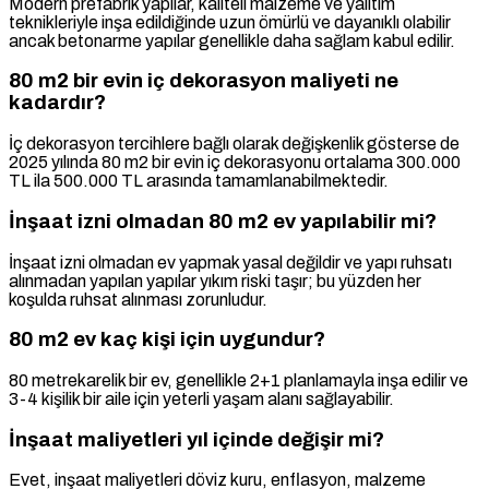
Modern prefabrik yapılar, kaliteli malzeme ve yalıtım
teknikleriyle inşa edildiğinde uzun ömürlü ve dayanıklı olabilir
ancak betonarme yapılar genellikle daha sağlam kabul edilir.
80 m2 bir evin iç dekorasyon maliyeti ne
kadardır?
İç dekorasyon tercihlere bağlı olarak değişkenlik gösterse de
2025 yılında 80 m2 bir evin iç dekorasyonu ortalama 300.000
TL ila 500.000 TL arasında tamamlanabilmektedir.
İnşaat izni olmadan 80 m2 ev yapılabilir mi?
İnşaat izni olmadan ev yapmak yasal değildir ve yapı ruhsatı
alınmadan yapılan yapılar yıkım riski taşır; bu yüzden her
koşulda ruhsat alınması zorunludur.
80 m2 ev kaç kişi için uygundur?
80 metrekarelik bir ev, genellikle 2+1 planlamayla inşa edilir ve
3-4 kişilik bir aile için yeterli yaşam alanı sağlayabilir.
İnşaat maliyetleri yıl içinde değişir mi?
Evet, inşaat maliyetleri döviz kuru, enflasyon, malzeme