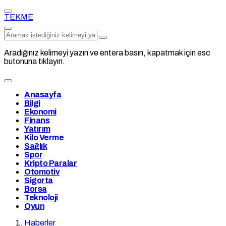
TEKME
Aradığınız kelimeyi yazın ve entera basın, kapatmak için esc
butonuna tıklayın.
Anasayfa
Bilgi
Ekonomi
Finans
Yatırım
Kilo Verme
Sağlık
Spor
Kripto Paralar
Otomotiv
Sigorta
Borsa
Teknoloji
Oyun
Haberler