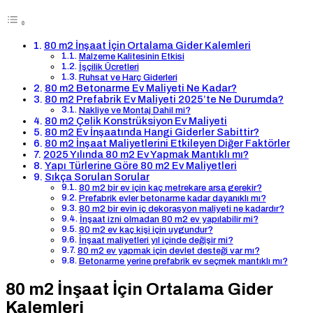
80 m2 İnşaat İçin Ortalama Gider Kalemleri
Malzeme Kalitesinin Etkisi
İşçilik Ücretleri
Ruhsat ve Harç Giderleri
80 m2 Betonarme Ev Maliyeti Ne Kadar?
80 m2 Prefabrik Ev Maliyeti 2025’te Ne Durumda?
Nakliye ve Montaj Dahil mi?
80 m2 Çelik Konstrüksiyon Ev Maliyeti
80 m2 Ev İnşaatında Hangi Giderler Sabittir?
80 m2 İnşaat Maliyetlerini Etkileyen Diğer Faktörler
2025 Yılında 80 m2 Ev Yapmak Mantıklı mı?
Yapı Türlerine Göre 80 m2 Ev Maliyetleri
Sıkça Sorulan Sorular
80 m2 bir ev için kaç metrekare arsa gerekir?
Prefabrik evler betonarme kadar dayanıklı mı?
80 m2 bir evin iç dekorasyon maliyeti ne kadardır?
İnşaat izni olmadan 80 m2 ev yapılabilir mi?
80 m2 ev kaç kişi için uygundur?
İnşaat maliyetleri yıl içinde değişir mi?
80 m2 ev yapmak için devlet desteği var mı?
Betonarme yerine prefabrik ev seçmek mantıklı mı?
80 m2 İnşaat İçin Ortalama Gider
Kalemleri