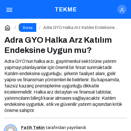
Adra GYO Halka Arz Katılım Endeksine Uygun
TEKME
mu?
Yorum Yap
Adra GYO Halka Arz Katılım Endeksine
Borsa
Uygun mu?
Adra GYO Halka Arz Katılım
Endeksine Uygun mu?
Adra GYO’nun halka arzı, gayrimenkul sektörüne yatırım
yapmayı planlayanlar için önemli bir fırsat sunmaktadır.
Katılım endeksine uygunluğu, şirketin faaliyet alanı, gelir
yapısı ve finansman yöntemleri ile belirlenir. Bu kapsamda,
faizsiz kazanç prensiplerine uygunluğu dikkatle
incelenmelidir. Halka arz detayları ve finansal tablolar,
yatırımcıların bilinçli karar almasını sağlayacaktır. Katılım
endeksine uygunluk, etik ve güvenilir yatırım açısından kritik
öneme sahiptir.
Fatih Tekin
tarafından yayınlandı