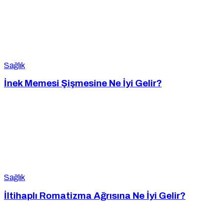
Sağlık
İnek Memesi Şişmesine Ne İyi Gelir?
Sağlık
İltihaplı Romatizma Ağrısına Ne İyi Gelir?