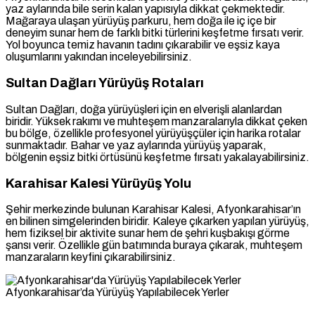
yaz aylarında bile serin kalan yapısıyla dikkat çekmektedir.
Mağaraya ulaşan yürüyüş parkuru, hem doğa ile iç içe bir
deneyim sunar hem de farklı bitki türlerini keşfetme fırsatı verir.
Yol boyunca temiz havanın tadını çıkarabilir ve eşsiz kaya
oluşumlarını yakından inceleyebilirsiniz.
Sultan Dağları Yürüyüş Rotaları
Sultan Dağları, doğa yürüyüşleri için en elverişli alanlardan
biridir. Yüksek rakımı ve muhteşem manzaralarıyla dikkat çeken
bu bölge, özellikle profesyonel yürüyüşçüler için harika rotalar
sunmaktadır. Bahar ve yaz aylarında yürüyüş yaparak,
bölgenin eşsiz bitki örtüsünü keşfetme fırsatı yakalayabilirsiniz.
Karahisar Kalesi Yürüyüş Yolu
Şehir merkezinde bulunan Karahisar Kalesi, Afyonkarahisar’ın
en bilinen simgelerinden biridir. Kaleye çıkarken yapılan yürüyüş,
hem fiziksel bir aktivite sunar hem de şehri kuşbakışı görme
şansı verir. Özellikle gün batımında buraya çıkarak, muhteşem
manzaraların keyfini çıkarabilirsiniz.
Afyonkarahisar’da Yürüyüş Yapılabilecek Yerler