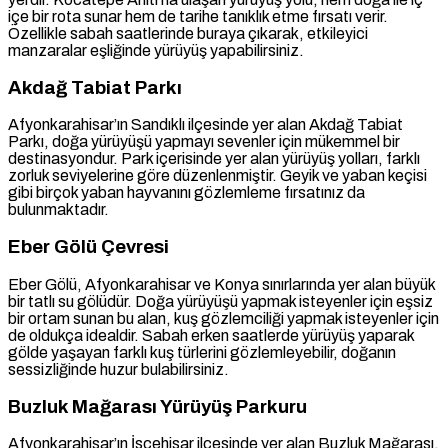
içe bir rota sunar hem de tarihe tanıklık etme fırsatı verir.
Özellikle sabah saatlerinde buraya çıkarak, etkileyici
manzaralar eşliğinde yürüyüş yapabilirsiniz.
Akdağ Tabiat Parkı
Afyonkarahisar’ın Sandıklı ilçesinde yer alan Akdağ Tabiat
Parkı, doğa yürüyüşü yapmayı sevenler için mükemmel bir
destinasyondur. Park içerisinde yer alan yürüyüş yolları, farklı
zorluk seviyelerine göre düzenlenmiştir. Geyik ve yaban keçisi
gibi birçok yaban hayvanını gözlemleme fırsatınız da
bulunmaktadır.
Eber Gölü Çevresi
Eber Gölü, Afyonkarahisar ve Konya sınırlarında yer alan büyük
bir tatlı su gölüdür. Doğa yürüyüşü yapmak isteyenler için eşsiz
bir ortam sunan bu alan, kuş gözlemciliği yapmak isteyenler için
de oldukça idealdir. Sabah erken saatlerde yürüyüş yaparak
gölde yaşayan farklı kuş türlerini gözlemleyebilir, doğanın
sessizliğinde huzur bulabilirsiniz.
Buzluk Mağarası Yürüyüş Parkuru
Afyonkarahisar’ın İscehisar ilçesinde yer alan Buzluk Mağarası,