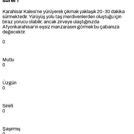
sürer?
Karahisar Kalesi’ne yürüyerek çıkmak yaklaşık 20-30 dakika
sürmektedir. Yürüyüş yolu taş merdivenlerden oluştuğu için
biraz yorucu olabilir, ancak zirveye ulaştığınızda
Afyonkarahisar’ın eşsiz manzarasını görmek bu çabanıza
değecektir.
0
Mutlu
0
Üzgün
0
Sinirli
0
Şaşırmış
0