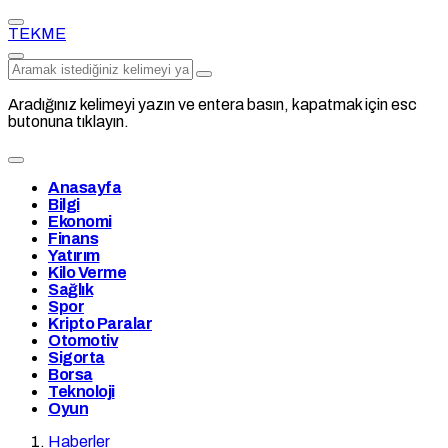
TEKME
Aradığınız kelimeyi yazın ve entera basın, kapatmak için esc
butonuna tıklayın.
Anasayfa
Bilgi
Ekonomi
Finans
Yatırım
Kilo Verme
Sağlık
Spor
Kripto Paralar
Otomotiv
Sigorta
Borsa
Teknoloji
Oyun
Haberler