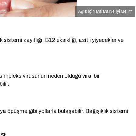
Ağız İçi Yaralara Ne İyi Gelir?
sistemi zayıflığı, B12 eksikliği, asitli yiyecekler ve
simpleks virüsünün neden olduğu viral bir
lir.
 öpüşme gibi yollarla bulaşabilir. Bağışıklık sistemi
r?