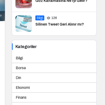
Göz Kanamasına Ne İyi Gelir?
r?
Bilgi
126
Silinen Tweet Geri Alınır mı?
Kategoriler
Bilgi
Borsa
Din
Ekonomi
Finans