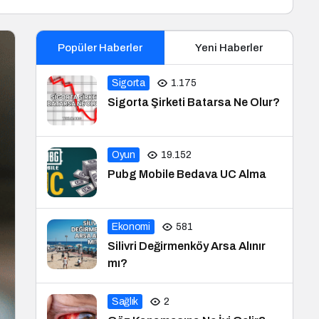
Popüler Haberler
Yeni Haberler
Sigorta
1.175
Sigorta Şirketi Batarsa Ne Olur?
Oyun
19.152
Pubg Mobile Bedava UC Alma
Ekonomi
581
Silivri Değirmenköy Arsa Alınır
mı?
Sağlık
2