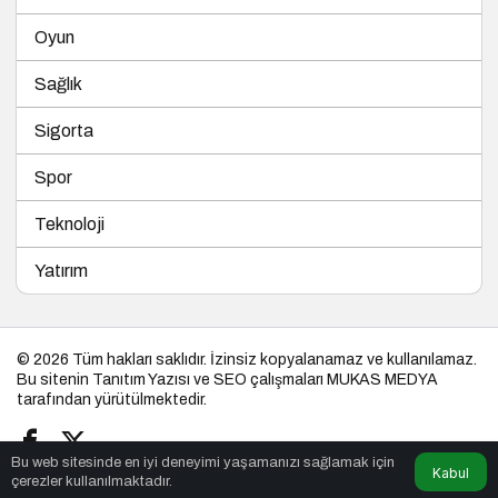
Oyun
Sağlık
Sigorta
Spor
Teknoloji
Yatırım
© 2026 Tüm hakları saklıdır. İzinsiz kopyalanamaz ve kullanılamaz.
Bu sitenin
Tanıtım Yazısı
ve SEO çalışmaları
MUKAS MEDYA
tarafından yürütülmektedir.
Bu web sitesinde en iyi deneyimi yaşamanızı sağlamak için
Kabul
çerezler kullanılmaktadır.