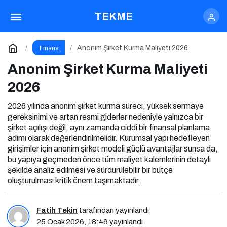
Anonim Şirket Kurma Maliyeti 2026
TEKME
Yorum Yap
Anonim Şirket Kurma Maliyeti 2026
Finans
Anonim Şirket Kurma Maliyeti
2026
2026 yılında anonim şirket kurma süreci, yüksek sermaye
gereksinimi ve artan resmi giderler nedeniyle yalnızca bir
şirket açılışı değil, aynı zamanda ciddi bir finansal planlama
adımı olarak değerlendirilmelidir. Kurumsal yapı hedefleyen
girişimler için anonim şirket modeli güçlü avantajlar sunsa da,
bu yapıya geçmeden önce tüm maliyet kalemlerinin detaylı
şekilde analiz edilmesi ve sürdürülebilir bir bütçe
oluşturulması kritik önem taşımaktadır.
Fatih Tekin
tarafından yayınlandı
25 Ocak 2026, 18:46
yayınlandı