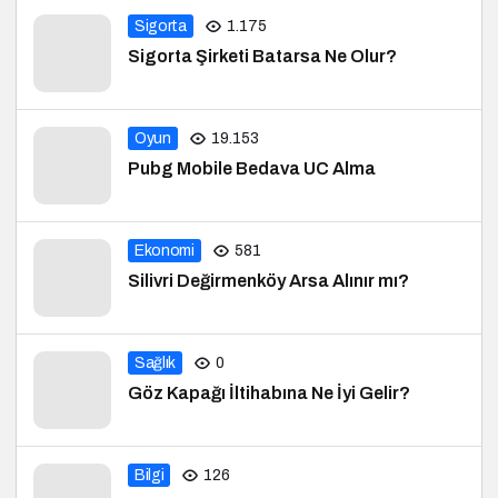
Sigorta
1.175
Sigorta Şirketi Batarsa Ne Olur?
Oyun
19.153
Pubg Mobile Bedava UC Alma
Ekonomi
581
Silivri Değirmenköy Arsa Alınır mı?
Sağlık
0
Göz Kapağı İltihabına Ne İyi Gelir?
Bilgi
126