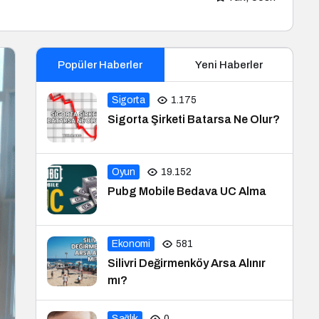
Popüler Haberler
Yeni Haberler
Sigorta
1.175
Sigorta Şirketi Batarsa Ne Olur?
Oyun
19.152
Pubg Mobile Bedava UC Alma
Ekonomi
581
Silivri Değirmenköy Arsa Alınır
mı?
Sağlık
0