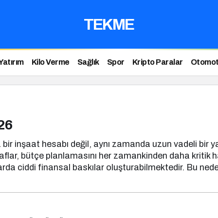
TEKME
Yatırım
Kilo Verme
Sağlık
Spor
Kripto Paralar
Otomot
26
ir inşaat hesabı değil, aynı zamanda uzun vadeli bir ya
raflar, bütçe planlamasını her zamankinden daha kritik h
da ciddi finansal baskılar oluşturabilmektedir. Bu neden