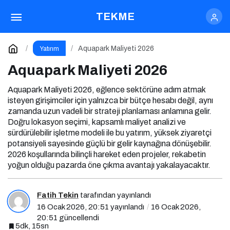
Aquapark Maliyeti 2026
Yorum Yap
TEKME
Aquapark Maliyeti 2026
Yatırım
Aquapark Maliyeti 2026
Aquapark Maliyeti 2026, eğlence sektörüne adım atmak
isteyen girişimciler için yalnızca bir bütçe hesabı değil, aynı
zamanda uzun vadeli bir strateji planlaması anlamına gelir.
Doğru lokasyon seçimi, kapsamlı maliyet analizi ve
sürdürülebilir işletme modeli ile bu yatırım, yüksek ziyaretçi
potansiyeli sayesinde güçlü bir gelir kaynağına dönüşebilir.
2026 koşullarında bilinçli hareket eden projeler, rekabetin
yoğun olduğu pazarda öne çıkma avantajı yakalayacaktır.
Fatih Tekin
tarafından yayınlandı
16 Ocak 2026, 20:51
yayınlandı
16 Ocak 2026,
20:51
güncellendi
5dk, 15sn