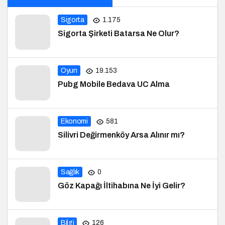
Sigorta
1.175
Sigorta Şirketi Batarsa Ne Olur?
Oyun
19.153
Pubg Mobile Bedava UC Alma
Ekonomi
581
Silivri Değirmenköy Arsa Alınır mı?
Sağlık
0
Göz Kapağı İltihabına Ne İyi Gelir?
Bilgi
126