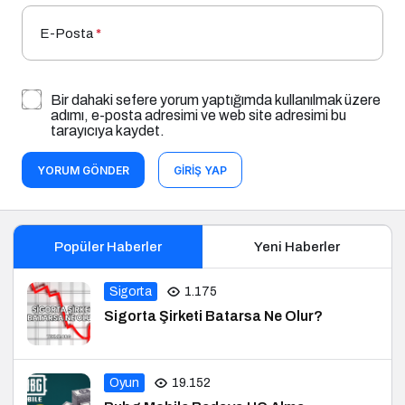
E-Posta
*
Bir dahaki sefere yorum yaptığımda kullanılmak üzere
adımı, e-posta adresimi ve web site adresimi bu
tarayıcıya kaydet.
YORUM GÖNDER
GIRIŞ YAP
Popüler Haberler
Yeni Haberler
Sigorta
1.175
Sigorta Şirketi Batarsa Ne Olur?
Oyun
19.152