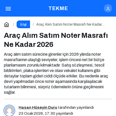
Araç Alım Satım Noter Masrafı Ne Kadar 2026
TEKME
Yorum Yap
Araç Alım Satım Noter Masrafı Ne Kadar
Bilgi
2026
Araç Alım Satım Noter Masrafı
Ne Kadar 2026
Araç alım satım sürecine girenler için 2026 yılında noter
masraflarının ulaştığı seviyeler, işlem öncesi net bir bütçe
planlamasını zorunlu kılmaktadır. Satış sözleşmesi, tescil
bildirimleri, plaka işlemleri ve olası vekalet kullanımı gibi
detaylar toplam gideri ciddi ölçüde etkiler. Bu nedenle araç
devri yapılmadan önce noter aşamasında karşılaşılacak
tutarların bilinmesi, sürpriz ödemelerin önüne geçilmesini
sağlar.
Hasan Hüseyin Duru
tarafından yayınlandı
23 Ocak 2026, 17:30
yayınlandı