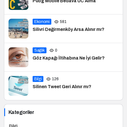
Pubg Mobile Bedava UC Alma
Ekonomi
581
Silivri Değirmenköy Arsa Alınır mı?
Sağlık
0
Göz Kapağı İltihabına Ne İyi Gelir?
Bilgi
126
Silinen Tweet Geri Alınır mı?
Kategoriler
Bilgi