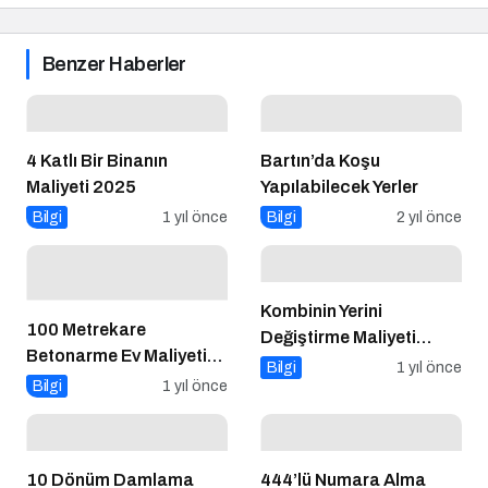
Benzer Haberler
4 Katlı Bir Binanın
Bartın’da Koşu
Maliyeti 2025
Yapılabilecek Yerler
Bilgi
1 yıl önce
Bilgi
2 yıl önce
Kombinin Yerini
100 Metrekare
Değiştirme Maliyeti
Betonarme Ev Maliyeti
2025
Bilgi
1 yıl önce
2025
Bilgi
1 yıl önce
10 Dönüm Damlama
444’lü Numara Alma