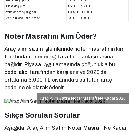
Noter satış işlemi
5.200 TL – 6.800 TL
Plaka değişimi
1.500 TL – 2.200 TL
Vekaletle satış ek gideri
1.300 TL – 1.800 TL
Zorunlu tescil bildirimleri
900 TL – 1.200 TL
Noter Masrafını Kim Öder?
Araç alım satım işlemlerinde noter masrafının kim
tarafından ödeneceği tarafların anlaşmasına
bağlıdır. Piyasa uygulamasında çoğunlukla bu
bedel alıcı tarafından karşılanır ve 2026’da
ortalama 6.000 TL civarındaki bu tutar, araç
bedeline ek olarak ödenir.
Araç Alım Satım Noter Masrafı Ne Kadar 2026
Sıkça Sorulan Sorular
Aşağıda “Araç Alım Satım Noter Masrafı Ne Kadar