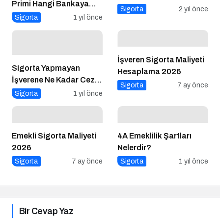
Primi Hangi Bankaya
Sigorta
2 yıl önce
Ödeniyor?
Sigorta
1 yıl önce
İşveren Sigorta Maliyeti
Sigorta Yapmayan
Hesaplama 2026
İşverene Ne Kadar Ceza
Sigorta
7 ay önce
Kesilir
Sigorta
1 yıl önce
Emekli Sigorta Maliyeti
4A Emeklilik Şartları
2026
Nelerdir?
Sigorta
7 ay önce
Sigorta
1 yıl önce
Bir Cevap Yaz