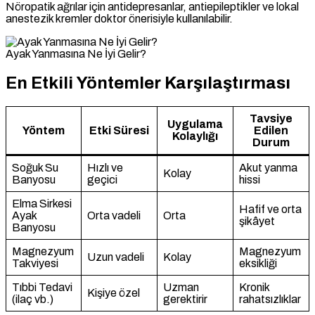
Nöropatik ağrılar için antidepresanlar, antiepileptikler ve lokal
anestezik kremler doktor önerisiyle kullanılabilir.
Ayak Yanmasına Ne İyi Gelir?
En Etkili Yöntemler Karşılaştırması
Tavsiye
Uygulama
Yöntem
Etki Süresi
Edilen
Kolaylığı
Durum
Soğuk Su
Hızlı ve
Akut yanma
Kolay
Banyosu
geçici
hissi
Elma Sirkesi
Hafif ve orta
Ayak
Orta vadeli
Orta
şikâyet
Banyosu
Magnezyum
Magnezyum
Uzun vadeli
Kolay
Takviyesi
eksikliği
Tıbbi Tedavi
Uzman
Kronik
Kişiye özel
(ilaç vb.)
gerektirir
rahatsızlıklar