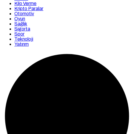
Kilo Verme
Kripto Paralar
Otomotiv
Oyun
Sağlık
Sigorta
Spor
Teknoloji
Yatırım