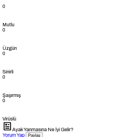
0
Mutlu
0
Üzgün
0
Sinirli
0
Şaşırmış
0
Virüslü
Ayak Yanmasına Ne İyi Gelir?
Yorum Yap
Paylaş