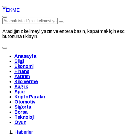
TEKME
Aradığınız kelimeyi yazın ve entera basın, kapatmak için esc
butonuna tıklayın.
Anasayfa
Bilgi
Ekonomi
Finans
Yatırım
Kilo Verme
Sağlık
Spor
Kripto Paralar
Otomotiv
Sigorta
Borsa
Teknoloji
Oyun
Haberler