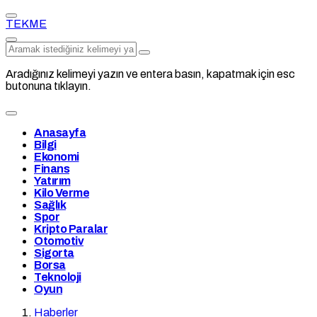
TEKME
Aradığınız kelimeyi yazın ve entera basın, kapatmak için esc
butonuna tıklayın.
Anasayfa
Bilgi
Ekonomi
Finans
Yatırım
Kilo Verme
Sağlık
Spor
Kripto Paralar
Otomotiv
Sigorta
Borsa
Teknoloji
Oyun
Haberler