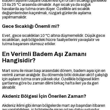
Badem aşısının başarılı olabilmesi için ortam sıcaklığı genellikle
15 ila 25 °C arasında olmalıdır. Aşırı sıcak ya da soğuk
havalarda aşı tutma oranı düşer. Özellikle ani sıcaklık
değişimlerinden kaçınılmalı, rüzgarlı günlerde aşılama
yapılmamalıdır.
Gece Sıcaklığı Önemli mi?
Evet, gece sıcaklıkları 10 °C altına düşmemelidir. Düşük gece
sıcaklıkları, aşılı bölgedeki hücre faaliyetlerini yavaşlatır ve
tutma başarısını olumsuz etkiler.
En Verimli Badem Aşı Zamanı
Hangisidir?
Mart sonu ile nisan başı arasındaki dönem, badem aşısı için en
verimli zaman aralığıdır. Bu dönemde bitki dokuları aktif çalıştığı
için aşıların tutma oranı yüksek olur. Özellikle bölgesel iklim
şartlarına göre bu zaman dilimi birkaç hafta ileri ya da geri
alınabilir.
Akdeniz Bölgesi İçin Önerilen Zaman?
Akdeniz iklimi gibi ılıman bölgelerde mart ayı başından itibaren
aşı yapılabilirken, iç bölgelerde nisan ortası daha uygundur.