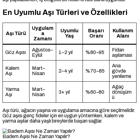
En Uyumlu Aşı Türleri ve Özellikleri
Uygulam
Uyumlu
Başarı
Kullanım
Aşı Türü
a
Yaş
Oranı
Alanı
Zamanı
Ağustos–
Fidan
Göz Aşısı
1–2 yıl
%80–95
Eylül
aşılaması
Ana
Kalem
Mart–
2–4 yıl
%70–85
gövde
Aşı
Nisan
yenileme
Ağaç
Yarma
Mart–
3+ yıl
%60–80
dönüşüm
Aşı
Nisan
ü
Aşı türü, ağacın yaşına ve uygulama amacına göre seçilmelidir.
Göz aşısı genç fideler için en uygun yöntemken, kalem ve
yarma aşılar daha yaşlı bireylerde başarı sağlar.
Badem Aşısı Ne Zaman Yapılır?