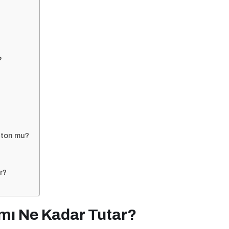
?
?
eton mu?
r?
mı Ne Kadar Tutar?