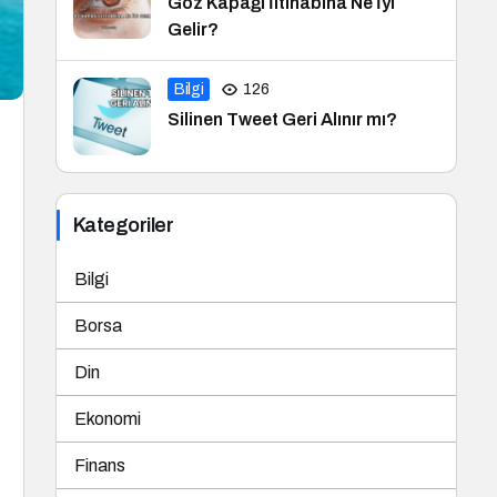
Göz Kapağı İltihabına Ne İyi
Gelir?
Bilgi
126
Silinen Tweet Geri Alınır mı?
Kategoriler
Bilgi
Borsa
Din
Ekonomi
Finans