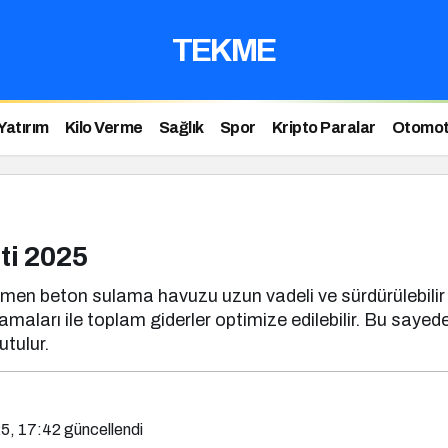
TEKME
Yatırım
Kilo Verme
Sağlık
Spor
Kripto Paralar
Otomot
ti 2025
rağmen beton sulama havuzu uzun vadeli ve sürdürülebilir
lamaları ile toplam giderler optimize edilebilir. Bu saye
tulur.
5, 17:42
güncellendi