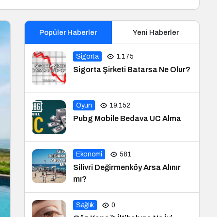
Popüler Haberler
Yeni Haberler
Sigorta
1.175
Sigorta Şirketi Batarsa Ne Olur?
Oyun
19.152
Pubg Mobile Bedava UC Alma
Ekonomi
581
Silivri Değirmenköy Arsa Alınır
mı?
Sağlık
0