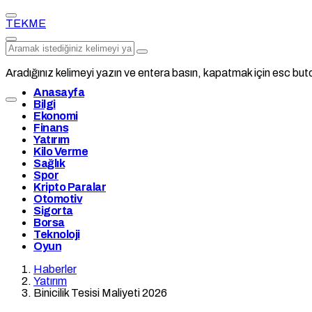
TEKME
Aradığınız kelimeyi yazın ve entera basın, kapatmak için esc buto
Anasayfa
Bilgi
Ekonomi
Finans
Yatırım
Kilo Verme
Sağlık
Spor
Kripto Paralar
Otomotiv
Sigorta
Borsa
Teknoloji
Oyun
Haberler
Yatırım
Binicilik Tesisi Maliyeti 2026