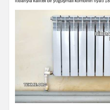
itibarıyla kaliteli bir yoğuşmalı kombinin fiyatı