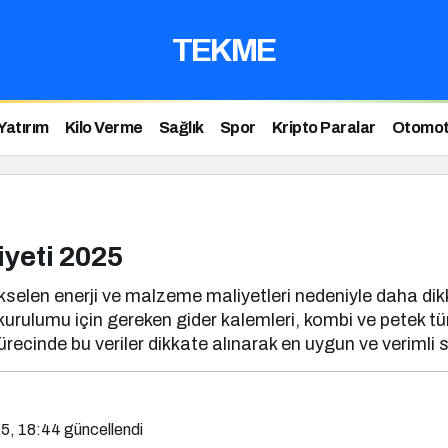
TEKME
Yatırım
Kilo Verme
Sağlık
Spor
Kripto Paralar
Otomot
iyeti 2025
ükselen enerji ve malzeme maliyetleri nedeniyle daha dikka
ulumu için gereken gider kalemleri, kombi ve petek türler
recinde bu veriler dikkate alınarak en uygun ve verimli si
5, 18:44
güncellendi