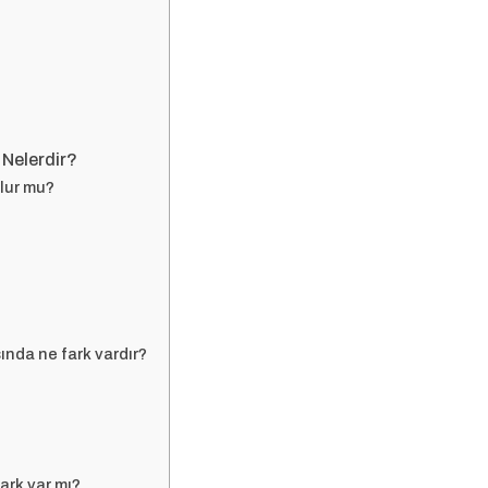
 Nelerdir?
Olur mu?
?
nda ne fark vardır?
ark var mı?