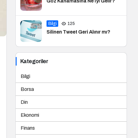
Göz Kanamasına Ne İyi Gelir?
Bilgi
125
Silinen Tweet Geri Alınır mı?
Kategoriler
Bilgi
Borsa
Din
Ekonomi
Finans