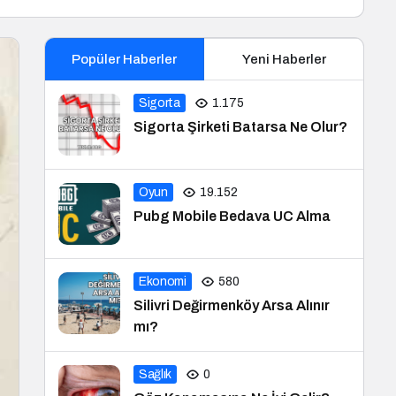
Popüler Haberler
Yeni Haberler
Sigorta
1.175
Sigorta Şirketi Batarsa Ne Olur?
Oyun
19.152
Pubg Mobile Bedava UC Alma
Ekonomi
580
Silivri Değirmenköy Arsa Alınır
mı?
Sağlık
0