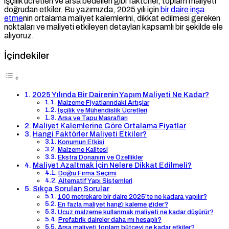
işçilik ücretleri ve arsa bedelleri gibi faktörler, toplam maliyeti
doğrudan etkiler. Bu yazımızda, 2025 yılı için
bir daire inşa
etme
nin ortalama maliyet kalemlerini, dikkat edilmesi gereken
noktaları ve maliyeti etkileyen detayları kapsamlı bir şekilde ele
alıyoruz.
İçindekiler
2025 Yılında Bir Dairenin Yapım Maliyeti Ne Kadar?
Malzeme Fiyatlarındaki Artışlar
İşçilik ve Mühendislik Ücretleri
Arsa ve Tapu Masrafları
Maliyet Kalemlerine Göre Ortalama Fiyatlar
Hangi Faktörler Maliyeti Etkiler?
Konumun Etkisi
Malzeme Kalitesi
Ekstra Donanım ve Özellikler
Maliyet Azaltmak İçin Nelere Dikkat Edilmeli?
Doğru Firma Seçimi
Alternatif Yapı Sistemleri
Sıkça Sorulan Sorular
100 metrekare bir daire 2025’te ne kadara yapılır?
En fazla maliyet hangi kaleme gider?
Ucuz malzeme kullanmak maliyeti ne kadar düşürür?
Prefabrik daireler daha mı hesaplı?
Arsa maliyeti toplam bütçeyi ne kadar etkiler?