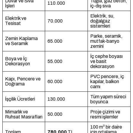
Duvar ve Sıva
Tuğla, gaz beton,
110.000
İşleri
iç-dış sıva
Elektrik, su,
Elektrik ve
70.000
doğalgaz
Tesisat
sistemleri
Parke, seramik,
Zemin Kaplama
65.000
mutfak-banyo
ve Seramik
zemini
İç cephe boyası
Boya ve İç
55.000
ve basit
Dekorasyon
dekorasyon
PVC pencere, iç
Kapı, Pencere ve
60.000
kapılar, balkon
Doğrama
camı
Tüm yapım süreci
İşçilik Ücretleri
130.000
boyunca
Mimarlık ve
Proje çizimi ve
50.000
Ruhsat Masrafları
resmi işlemler
100 m² bir daire
Toplam
780.000
TL
için ortalama