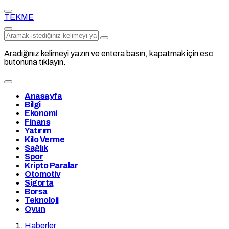
TEKME
Aradığınız kelimeyi yazın ve entera basın, kapatmak için esc
butonuna tıklayın.
Anasayfa
Bilgi
Ekonomi
Finans
Yatırım
Kilo Verme
Sağlık
Spor
Kripto Paralar
Otomotiv
Sigorta
Borsa
Teknoloji
Oyun
Haberler