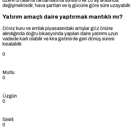
üzere ortalama tamamlanma süresi 6 ile 10 ay arasında
değişmektedir, hava şartları ve iş gücüne göre süre uzayabilir.
Yatırım amaçlı daire yaptırmak mantıklı mı?
Döviz kuru ve emlak piyasasındaki artışlar göz önüne
alındığında doğru lokasyonda yapılan daire yatırımı uzun
vadede karlı olabilir ve kira getirisi ile geri dönüş süresi
kısalabilir.
0
Mutlu
0
Üzgün
0
Sinirli
0