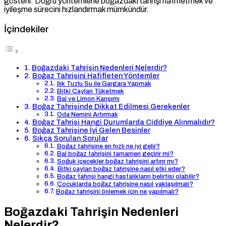
gösterir. Doğru yöntemlerle boğazdaki tahrişi hafifletmek ve
iyileşme sürecini hızlandırmak mümkündür.
İçindekiler
Boğazdaki Tahrişin Nedenleri Nelerdir?
Boğaz Tahrişini Hafifleten Yöntemler
Ilık Tuzlu Su ile Gargara Yapmak
Bitki Çayları Tüketmek
Bal ve Limon Karışımı
Boğaz Tahrişinde Dikkat Edilmesi Gerekenler
Oda Nemini Artırmak
Boğaz Tahrişi Hangi Durumlarda Ciddiye Alınmalıdır?
Boğaz Tahrişine İyi Gelen Besinler
Sıkça Sorulan Sorular
Boğaz tahrişine en hızlı ne iyi gelir?
Bal boğaz tahrişini tamamen geçirir mi?
Soğuk içecekler boğaz tahrişini artırır mı?
Bitki çayları boğaz tahrişine nasıl etki eder?
Boğaz tahrişi hangi hastalıkların belirtisi olabilir?
Çocuklarda boğaz tahrişine nasıl yaklaşılmalı?
Boğaz tahrişini önlemek için ne yapılmalı?
Boğazdaki Tahrişin Nedenleri
Nelerdir?