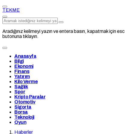
TEKME
Aradığınız kelimeyi yazın ve entera basın, kapatmak için esc
butonuna tıklayın.
Anasayfa
Bilgi
Ekonomi
Finans
Yatırım
Kilo Verme
Sağlık
Spor
Kripto Paralar
Otomotiv
Sigorta
Borsa
Teknoloji
Oyun
Haberler