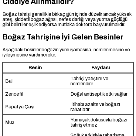
Ciddiye Alınmalıdır?
Boğaz tahrişi genellikle birkaç gün içinde düzelir ancak yüksek
ateş, şiddetli boğaz ağrısı, nefes darlığı veya yutma güçlüğü
gibi belirtiler eşlik ediyorsa mutlaka doktora başvurulmalıdır.
Boğaz Tahrişine İyi Gelen Besinler
Aşağıdaki besinler boğazın yumuşamasına, nemlenmesine ve
iyileşmesine yardımcı olur.
Besin
Faydası
Tahrişi yatıştırır ve
Bal
nemlendirir
Zencefil
Doğal antiseptik etki sağlar
İltihabı azaltır ve boğazı
Papatya Çayı
rahatlatır
Yumuşak dokusuyla boğazı
Muz
tahriş etmez
Soğuk etkisiyle rahatlama