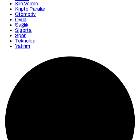
Kilo Verme
Kripto Paralar
Otomotiv
Oyun
Sağlık
Sigorta
Spor
Teknoloji
Yatırım