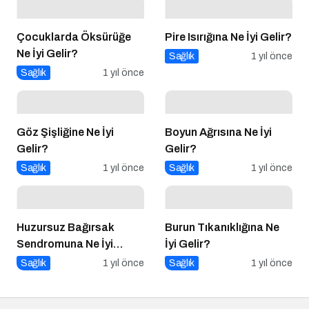
Çocuklarda Öksürüğe
Pire Isırığına Ne İyi Gelir?
Ne İyi Gelir?
Sağlık
1 yıl önce
Sağlık
1 yıl önce
Göz Şişliğine Ne İyi
Boyun Ağrısına Ne İyi
Gelir?
Gelir?
Sağlık
1 yıl önce
Sağlık
1 yıl önce
Huzursuz Bağırsak
Burun Tıkanıklığına Ne
Sendromuna Ne İyi
İyi Gelir?
Gelir?
Sağlık
1 yıl önce
Sağlık
1 yıl önce