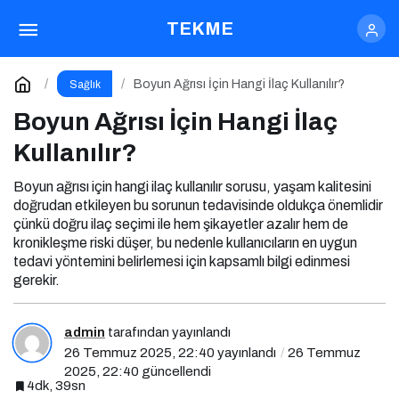
Boyun Ağrısı İçin Hangi İlaç Kullanılır?
TEKME
Yorum Yap
Boyun Ağrısı İçin Hangi İlaç Kullanılır?
Sağlık
Boyun Ağrısı İçin Hangi İlaç
Kullanılır?
Boyun ağrısı için hangi ilaç kullanılır sorusu, yaşam kalitesini
doğrudan etkileyen bu sorunun tedavisinde oldukça önemlidir
çünkü doğru ilaç seçimi ile hem şikayetler azalır hem de
kronikleşme riski düşer, bu nedenle kullanıcıların en uygun
tedavi yöntemini belirlemesi için kapsamlı bilgi edinmesi
gerekir.
admin
tarafından yayınlandı
26 Temmuz 2025, 22:40
yayınlandı
26 Temmuz
2025, 22:40
güncellendi
4dk, 39sn