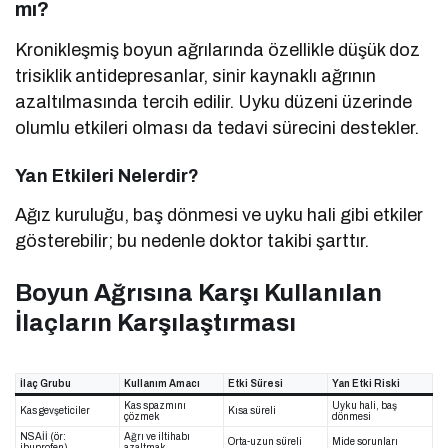
mı?
Kronikleşmiş boyun ağrılarında özellikle düşük doz
trisiklik antidepresanlar, sinir kaynaklı ağrının
azaltılmasında tercih edilir. Uyku düzeni üzerinde
olumlu etkileri olması da tedavi sürecini destekler.
Yan Etkileri Nelerdir?
Ağız kuruluğu, baş dönmesi ve uyku hali gibi etkiler
gösterebilir; bu nedenle doktor takibi şarttır.
Boyun Ağrısına Karşı Kullanılan
İlaçların Karşılaştırması
İlaç Grubu
Kullanım Amacı
Etki Süresi
Yan Etki Riski
Kas spazmını
Uyku hali, baş
Kas gevşeticiler
Kısa süreli
çözmek
dönmesi
NSAİİ (ör:
Ağrı ve iltihabı
Orta-uzun süreli
Mide sorunları
ibuprofen)
azaltmak