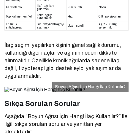
Hafif ağrıları
Parasetamol
Kısa süreli
Nadir
gidermek
Lokal ağrıyı
Topikal merhem/jel
Hızlı
Cilt reaksiyonları
hafifletmek
Trisiklik
Sinir kaynaklı ağrıyı
Ağız kuruluğu,
Uzun süreli
antidepresan
azaltmak
sersemlik
İlaç seçimi yapılırken kişinin genel sağlık durumu,
kullandığı diğer ilaçlar ve ağrının nedeni dikkate
alınmalıdır. Özellikle kronik ağrılarda sadece ilaç
değil, fizyoterapi gibi destekleyici yaklaşımlar da
uygulanmalıdır.
Boyun Ağrısı İçin Hangi İlaç Kullanılır?
Sıkça Sorulan Sorular
Aşağıda “Boyun Ağrısı İçin Hangi İlaç Kullanılır?” ile
ilgili sıkça sorulan sorular ve yanıtları yer
almaktadır: