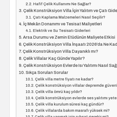
Hafif Çelik Kullanımı Ne Sağlar?
Çelik Konstrüksiyon Villa İçin Yalıtım ve Çatı Gide
Çatı Kaplama Malzemeleri Nasıl Seçilir?
İç Mekân Donanımı ve Tesisat Maliyetleri
Elektrik ve Su Tesisatı Giderleri
Arsa Durumu ve Zemin Etüdünün Maliyete Etkisi
Çelik Konstrüksiyon Villa İnşaatı 2026’da Ne Ka
Çelik Konstrüksiyon Villa Dayanıklı mı?
Çelik Villalar Kaç Günde Yapılır?
Çelik Konstrüksiyon Evlerde Isı Yalıtımı Nasıl Sağ
Sıkça Sorulan Sorular
Çelik villa metre fiyatı ne kadar?
Çelik konstrüksiyon villalar depremde güvenl
Çelik villa ömrü kaç yıldır?
Çelik konstrüksiyon evlerde ses yalıtımı yeter
Çelik villa kurulum süresi kaç gündür?
Çelik villalarda bakım masrafı yüksek mi?
Çelik villa yapmak için ruhsat gerekir mi?