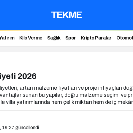
TEKME
Yatırım
Kilo Verme
Sağlık
Spor
Kripto Paralar
Otomot
iyeti 2026
iyetleri, artan malzeme fiyatları ve proje ihtiyaçları doğ
bi avantajlar sunan bu yapılar, doğru malzeme seçimi ve 
 villa yatırımlarında hem çelik miktarı hem de iç mekân 
, 19:27
güncellendi