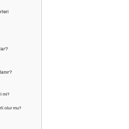
rleri
dar?
lanır?
i mi?
li olur mu?