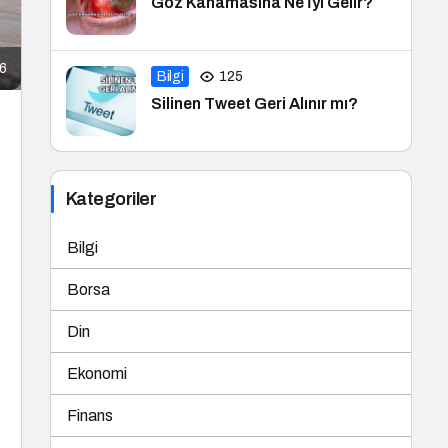
Göz Kanamasına Ne İyi Gelir?
26
Bilgi
125
Silinen Tweet Geri Alınır mı?
Kategoriler
Bilgi
Borsa
Din
Ekonomi
Finans