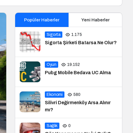
Popüler Haberler
Yeni Haberler
Sigorta
1.175
Sigorta Şirketi Batarsa Ne Olur?
Oyun
19.152
Pubg Mobile Bedava UC Alma
Ekonomi
580
Silivri Değirmenköy Arsa Alınır
mı?
Sağlık
0