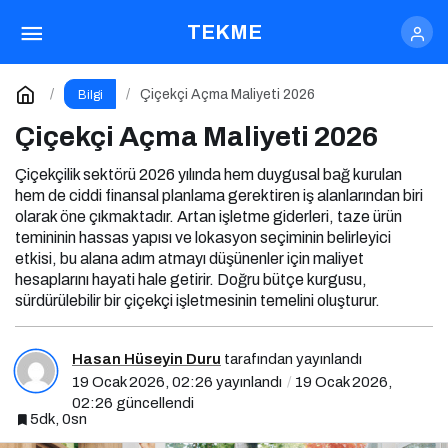
Çiçekçi Açma Maliyeti 2026
TEKME
Yorum Yap
Çiçekçi Açma Maliyeti 2026
Bilgi
Çiçekçi Açma Maliyeti 2026
Çiçekçilik sektörü 2026 yılında hem duygusal bağ kurulan
hem de ciddi finansal planlama gerektiren iş alanlarından biri
olarak öne çıkmaktadır. Artan işletme giderleri, taze ürün
temininin hassas yapısı ve lokasyon seçiminin belirleyici
etkisi, bu alana adım atmayı düşünenler için maliyet
hesaplarını hayati hale getirir. Doğru bütçe kurgusu,
sürdürülebilir bir çiçekçi işletmesinin temelini oluşturur.
Hasan Hüseyin Duru
tarafından yayınlandı
19 Ocak 2026, 02:26
yayınlandı
19 Ocak 2026,
02:26
güncellendi
5dk, 0sn