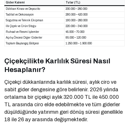
Gider Kalemi
Tutar (TL)
Dükkan Kirası ve Depozito
200.000 – 260.000
Tadilat ve Dekorasyon
280.000 – 420.000
Soğutma ve Teknik Ekipman
180.000 – 260.000
İlk Çiçek ve Ürün Stoğu
220.000 – 340.000
Ruhsat ve Resmi İşlemler
45.000 – 70.000
Açılış Öncesi Diğer Giderler
85.000 – 120.000
Toplam Başlangıç Bütçesi
1.250.000 – 1.900.000
Çiçekçilikte Karlılık Süresi Nasıl
Hesaplanır?
Çiçekçi dükkanlarında karlılık süresi, aylık ciro ve
sabit gider dengesine göre belirlenir. 2026 yılında
ortalama bir çiçekçi aylık 320.000 TL ile 450.000
TL arasında ciro elde edebilmekte ve tüm giderler
düşüldüğünde yatırımın geri dönüş süresi genellikle
18 ile 26 ay arasında değişmektedir.