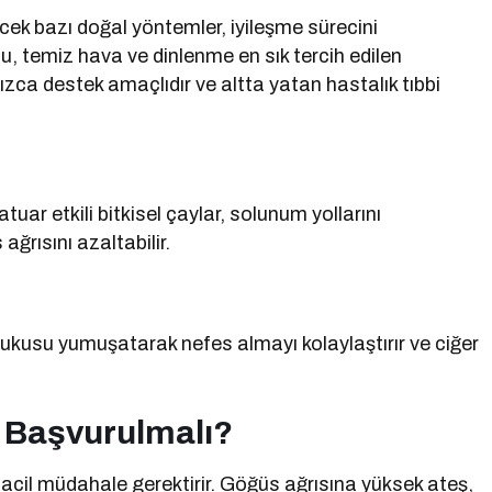
ecek bazı doğal yöntemler, iyileşme sürecini
nu, temiz hava ve dinlenme en sık tercih edilen
zca destek amaçlıdır ve altta yatan hastalık tıbbi
tuar etkili bitkisel çaylar, solunum yollarını
ğrısını azaltabilir.
kusu yumuşatarak nefes almayı kolaylaştırır ve ciğer
 Başvurulmalı?
er acil müdahale gerektirir. Göğüs ağrısına yüksek ateş,