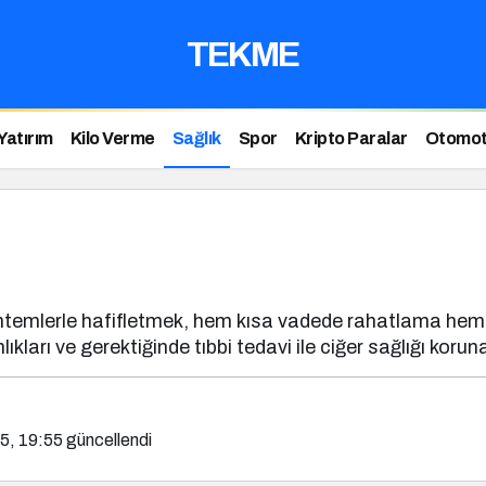
TEKME
Yatırım
Kilo Verme
Sağlık
Spor
Kripto Paralar
Otomot
öntemlerle hafifletmek, hem kısa vadede rahatlama hem d
kları ve gerektiğinde tıbbi tedavi ile ciğer sağlığı korunab
25, 19:55
güncellendi