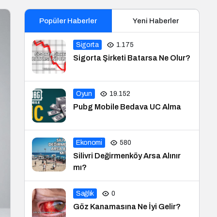
Popüler Haberler
Yeni Haberler
Sigorta
1.175
Sigorta Şirketi Batarsa Ne Olur?
Oyun
19.152
Pubg Mobile Bedava UC Alma
Ekonomi
580
Silivri Değirmenköy Arsa Alınır
mı?
Sağlık
0
Göz Kanamasına Ne İyi Gelir?