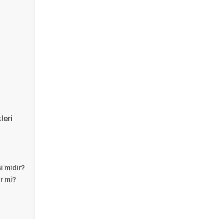
leri
i midir?
r mi?