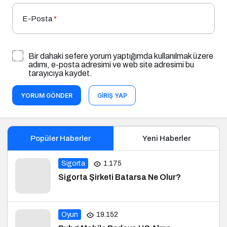
Bir dahaki sefere yorum yaptığımda kullanılmak üzere
adımı, e-posta adresimi ve web site adresimi bu
tarayıcıya kaydet.
YORUM GÖNDER
GIRIŞ YAP
Popüler Haberler
Yeni Haberler
Sigorta
1.175
Sigorta Şirketi Batarsa Ne Olur?
Oyun
19.152
Pubg Mobile Bedava UC Alma