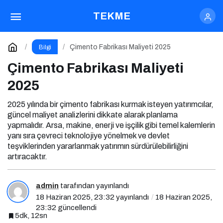
Çimento Fabrikası Maliyeti 2025
TEKME
Yorum Yap
Çimento Fabrikası Maliyeti 2025
Bilgi
Çimento Fabrikası Maliyeti
2025
2025 yılında bir çimento fabrikası kurmak isteyen yatırımcılar,
güncel maliyet analizlerini dikkate alarak planlama
yapmalıdır. Arsa, makine, enerji ve işçilik gibi temel kalemlerin
yanı sıra çevreci teknolojiye yönelmek ve devlet
teşviklerinden yararlanmak yatırımın sürdürülebilirliğini
artıracaktır.
admin
tarafından yayınlandı
18 Haziran 2025, 23:32
yayınlandı
18 Haziran 2025,
23:32
güncellendi
5dk, 12sn