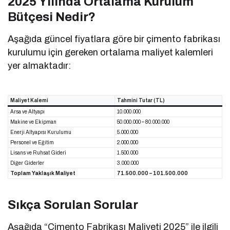
2025 Yılında Ortalama Kurulum
Bütçesi Nedir?
Aşağıda güncel fiyatlara göre bir çimento fabrikası
kurulumu için gereken ortalama maliyet kalemleri
yer almaktadır:
Maliyet Kalemi
Tahmini Tutar (TL)
Arsa ve Altyapı
10.000.000
Makine ve Ekipman
50.000.000 – 80.000.000
Enerji Altyapısı Kurulumu
5.000.000
Personel ve Eğitim
2.000.000
Lisans ve Ruhsat Gideri
1.500.000
Diğer Giderler
3.000.000
Toplam Yaklaşık Maliyet
71.500.000 – 101.500.000
Sıkça Sorulan Sorular
Aşağıda “Çimento Fabrikası Maliyeti 2025” ile ilgili