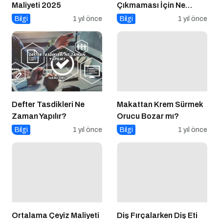
Maliyeti 2025
Çıkmaması İçin Ne
Yapmalı?
Bilgi
1 yıl önce
Bilgi
1 yıl önce
Defter Tasdikleri Ne
Makattan Krem Sürmek
Zaman Yapılır?
Orucu Bozar mı?
Bilgi
1 yıl önce
Bilgi
1 yıl önce
Ortalama Çeyiz Maliyeti
Diş Fırçalarken Diş Eti
2026
Kanaması Abdesti
Bilgi
7 ay önce
Bozar mı?
Bilgi
1 yıl önce