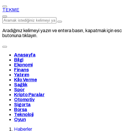
TEKME
Aradığınız kelimeyi yazın ve entera basın, kapatmak için esc
butonuna tıklayın.
Anasayfa
Bilgi
Ekonomi
Finans
Yatırım
Kilo Verme
Sağlık
Spor
Kripto Paralar
Otomotiv
Sigorta
Borsa
Teknoloji
Oyun
Haberler