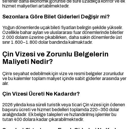
seferler daha ekonomik görünse de süre uzadıkça konfor ve ek
hizmet maliyetleri artabilmektedir.
Sezonlara Göre Bilet Giderleri Değişir mi?
Yoğun dönemlerde uçak bileti fiyatları belirgin şekilde yükselir.
Özellikle bahar ayları ve uluslararası fuar dönemlerinde biletler
2.000 doların üzerine çıkabilirken, daha sakin dönemlerde üst
sınır 1.600–1.800 dolar bandında kalmaktadır.
Çin Vizesi ve Zorunlu Belgelerin
Maliyeti Nedir?
Çin’e seyahat edebilmek için vize ve resmi belgeler zorunludur
ve bu kalemler toplam maliyet içinde sabit giderler arasında yer
alır.
Çin Vizesi Ücreti Ne Kadardır?
2026 yılında kısa süreli turistik veya ticari Çin vizesi için ödenen
başvuru ücreti ve hizmet bedelleri toplamda 220–350 dolar
aralığındadır. Ek belge talepleri ve hızlandırılmış işlemler bu
tutarı 400 dolara kadar çıkarabilmektedir.