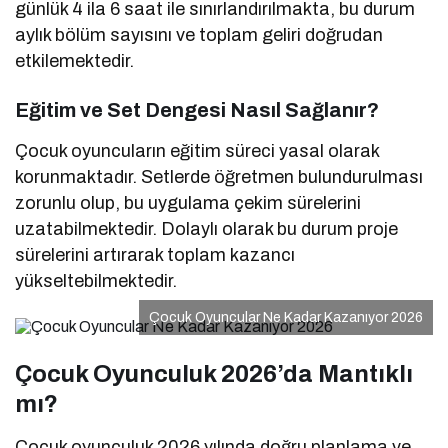
günlük 4 ila 6 saat ile sınırlandırılmakta, bu durum
aylık bölüm sayısını ve toplam geliri doğrudan
etkilemektedir.
Eğitim ve Set Dengesi Nasıl Sağlanır?
Çocuk oyuncuların eğitim süreci yasal olarak
korunmaktadır. Setlerde öğretmen bulundurulması
zorunlu olup, bu uygulama çekim sürelerini
uzatabilmektedir. Dolaylı olarak bu durum proje
sürelerini artırarak toplam kazancı
yükseltebilmektedir.
Çocuk Oyuncular Ne Kadar Kazanıyor 2026
Çocuk Oyunculuk 2026’da Mantıklı
mı?
Çocuk oyunculuk 2026 yılında doğru planlama ve