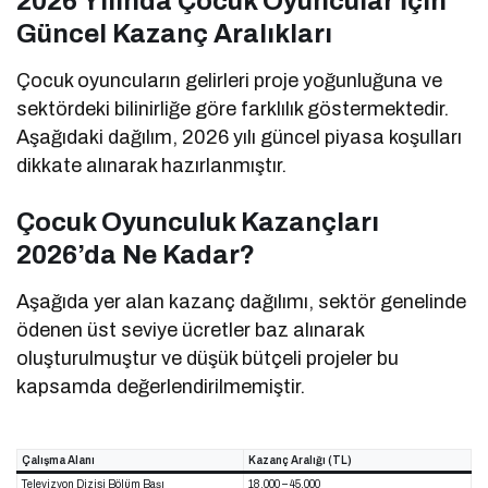
2026 Yılında Çocuk Oyuncular İçin
Güncel Kazanç Aralıkları
Çocuk oyuncuların gelirleri proje yoğunluğuna ve
sektördeki bilinirliğe göre farklılık göstermektedir.
Aşağıdaki dağılım, 2026 yılı güncel piyasa koşulları
dikkate alınarak hazırlanmıştır.
Çocuk Oyunculuk Kazançları
2026’da Ne Kadar?
Aşağıda yer alan kazanç dağılımı, sektör genelinde
ödenen üst seviye ücretler baz alınarak
oluşturulmuştur ve düşük bütçeli projeler bu
kapsamda değerlendirilmemiştir.
Çalışma Alanı
Kazanç Aralığı (TL)
Televizyon Dizisi Bölüm Başı
18.000 – 45.000