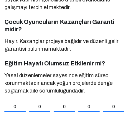
çalışmayı tercih etmektedir.
Çocuk Oyuncuların Kazançları Garanti
midir?
Hayır. Kazançlar projeye bağlıdır ve düzenli gelir
garantisi bulunmamaktadır.
Eğitim Hayatı Olumsuz Etkilenir mi?
Yasal düzenlemeler sayesinde eğitim süreci
korunmaktadır ancak yoğun projelerde denge
sağlamak aile sorumluluğundadır.
0
0
0
0
0