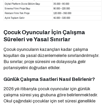
Dijital Platform Dizisi Bölüm Başı
35.000 – 80.000
Sinema Filmi Proje Başı
90.000 – 220.000
Reklam Filmi Tek Proje
120.000 – 350.000
Aylık Toplam Gelir
45.000 – 320.000
Çocuk Oyuncular İçin Çalışma
Süreleri ve Yasal Sınırlar
Çocuk oyuncuların kazançları kadar çalışma
koşulları da yasal düzenlemelerle sınırlandırılmıştır.
Bu sınırlar, proje süresini ve dolayısıyla gelir
potansiyelini doğrudan etkiler.
Günlük Çalışma Saatleri Nasıl Belirlenir?
2026 yılı itibarıyla çocuk oyuncular için günlük
çalışma süresi yaş grubuna göre belirlenmektedir.
Okul çağındaki çocuklar için set süresi genellikle