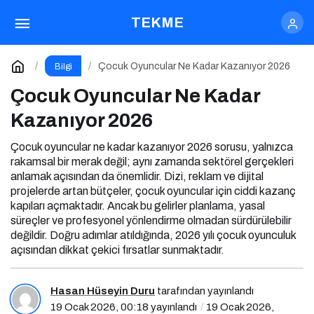
Çocuk Oyuncular Ne Kadar Kazanıyor 2026
TEKME
Yorum Yap
Çocuk Oyuncular Ne Kadar Kazanıyor 2026
Bilgi
Çocuk Oyuncular Ne Kadar
Kazanıyor 2026
Çocuk oyuncular ne kadar kazanıyor 2026 sorusu, yalnızca
rakamsal bir merak değil; aynı zamanda sektörel gerçekleri
anlamak açısından da önemlidir. Dizi, reklam ve dijital
projelerde artan bütçeler, çocuk oyuncular için ciddi kazanç
kapıları açmaktadır. Ancak bu gelirler planlama, yasal
süreçler ve profesyonel yönlendirme olmadan sürdürülebilir
değildir. Doğru adımlar atıldığında, 2026 yılı çocuk oyunculuk
açısından dikkat çekici fırsatlar sunmaktadır.
Hasan Hüseyin Duru
tarafından yayınlandı
19 Ocak 2026, 00:18
yayınlandı
19 Ocak 2026,