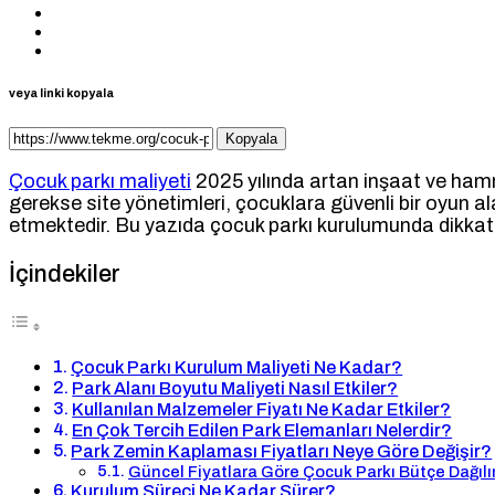
veya linki kopyala
Kopyala
Çocuk parkı maliyeti
2025 yılında artan inşaat ve hammad
gerekse site yönetimleri, çocuklara güvenli bir oyun al
etmektedir. Bu yazıda çocuk parkı kurulumunda dikkate 
İçindekiler
Çocuk Parkı Kurulum Maliyeti Ne Kadar?
Park Alanı Boyutu Maliyeti Nasıl Etkiler?
Kullanılan Malzemeler Fiyatı Ne Kadar Etkiler?
En Çok Tercih Edilen Park Elemanları Nelerdir?
Park Zemin Kaplaması Fiyatları Neye Göre Değişir?
Güncel Fiyatlara Göre Çocuk Parkı Bütçe Dağılı
Kurulum Süreci Ne Kadar Sürer?