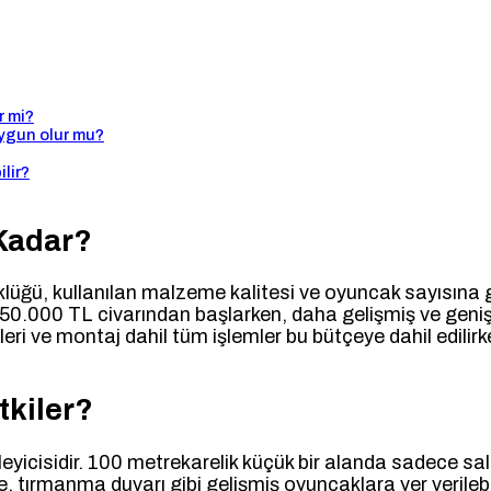
r mi?
ygun olur mu?
lir?
 Kadar?
klüğü, kullanılan malzeme kalitesi ve oyuncak sayısına 
350.000 TL civarından başlarken, daha gelişmiş ve geni
ri ve montaj dahil tüm işlemler bu bütçeye dahil edilir
tkiler?
yicisidir. 100 metrekarelik küçük bir alanda sadece salı
e, tırmanma duvarı gibi gelişmiş oyuncaklara yer verileb