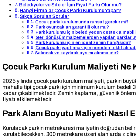
Belediyeler ve Siteler İçin Fiyat Farkı Olur mu?
Hangi Firmalar Çocuk Parkı Kurulumu Yapar?
Sıkça Sorulan Sorular
Çocuk parkı kurulumunda ruhsat gerekir mi?
Park oyuncakları garantili olur mu?
Park kurulumu için belediyeden destek alınabili
Geri dönüşüm malzemelerden yapılan parklar u
Park kurulumu için en ideal zemin hangisidir?
Çocuk parkı yaptırmak için nereden teklif alınabi
Salıncak ve kaydırak ayrı mı alınmalıdır?
Çocuk Parkı Kurulum Maliyeti Ne
2025 yılında çocuk parkı kurulum maliyeti, parkın büyü
mahalle tipi çocuk parkı için minimum kurulum bedeli 
kadar çıkabilmektedir. Zemin kaplama, güvenlik önlemle
fiyatı etkilemektedir.
Park Alanı Boyutu Maliyeti Nasıl E
Kurulacak parkın metrekaresi maliyetin doğrudan belirle
kurulabilecekken, 300 metrekare üzeri alanlarda ziplin