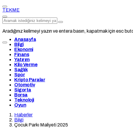
TEKME
Aradığınız kelimeyi yazın ve entera basın, kapatmak için esc buto
Anasayfa
Bilgi
Ekonomi
Finans
Yatırım
Kilo Verme
Sağlık
Spor
Kripto Paralar
Otomotiv
Sigorta
Borsa
Teknoloji
Oyun
Haberler
Bilgi
Çocuk Parkı Maliyeti 2025