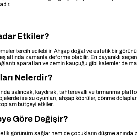
adır.
adar Etkiler?
ler tercih edilebilir. Ahşap doğal ve estetik bir görünü
neş altında zamanla deforme olabilir. En dayanıklı seç
lantı aparatları ve zemin kauçuğu gibi kalemler de mali
arı Nelerdir?
nda salıncak, kaydırak, tahterevalli ve tırmanma platfor
jelerde ise su oyunları, ahşap köprüler, dönme dolaplar 
 toplam bütçeyi etkiler.
eye Göre Değişir?
tetik görünüm sağlar hem de çocukların düşme anında z