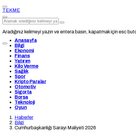
TEKME
Aradığınız kelimeyi yazın ve entera basın, kapatmak için esc buto
Anasayfa
Bilgi
Ekonomi
Finans
Yatırım
Kilo Verme
Sağlık
Spor
Kripto Paralar
Otomotiv
Sigorta
Borsa
Teknoloji
Oyun
Haberler
Bilgi
Cumhurbaşkanlığı Sarayı Maliyeti 2026