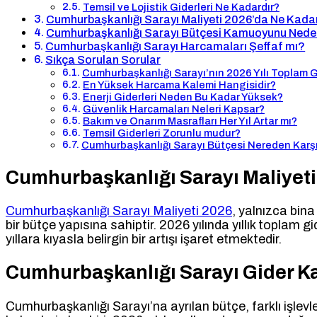
Temsil ve Lojistik Giderleri Ne Kadardır?
Cumhurbaşkanlığı Sarayı Maliyeti 2026’da Ne Kada
Cumhurbaşkanlığı Sarayı Bütçesi Kamuoyunu Neden 
Cumhurbaşkanlığı Sarayı Harcamaları Şeffaf mı?
Sıkça Sorulan Sorular
Cumhurbaşkanlığı Sarayı’nın 2026 Yılı Toplam 
En Yüksek Harcama Kalemi Hangisidir?
Enerji Giderleri Neden Bu Kadar Yüksek?
Güvenlik Harcamaları Neleri Kapsar?
Bakım ve Onarım Masrafları Her Yıl Artar mı?
Temsil Giderleri Zorunlu mudur?
Cumhurbaşkanlığı Sarayı Bütçesi Nereden Karşı
Cumhurbaşkanlığı Sarayı Maliyeti
Cumhurbaşkanlığı Sarayı Maliyeti 2026
, yalnızca bina
bir bütçe yapısına sahiptir. 2026 yılında yıllık toplam g
yıllara kıyasla belirgin bir artışı işaret etmektedir.
Cumhurbaşkanlığı Sarayı Gider Ka
Cumhurbaşkanlığı Sarayı’na ayrılan bütçe, farklı işlev