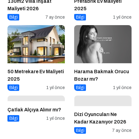
130m2 Villa İnşaat
Prefabrik Ev Maliyeti
Maliyeti 2026
2025
Bilgi
7 ay önce
Bilgi
1 yıl önce
50 Metrekare Ev Maliyeti
Harama Bakmak Orucu
2025
Bozar mı?
Bilgi
1 yıl önce
Bilgi
1 yıl önce
Çatlak Alçıya Alınır mı?
Dizi Oyuncuları Ne
Bilgi
1 yıl önce
Kadar Kazanıyor 2026
Bilgi
7 ay önce