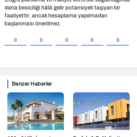
dana besiciliği hâlâ gelir potansiyeli taşıyan bir
faaliyettir; ancak hesaplama yapılmadan
başlanması önerilmez.
0
0
0
0
0
Benzer Haberler