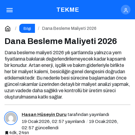
Dana Besleme Maliyeti 2026
TEKME
Yorum Yap
Dana Besleme Maliyeti 2026
Bilgi
Dana Besleme Maliyeti 2026
Dana besleme maliyeti 2026 yılı şartlarında yalnızca yem
fiyatlarına bakılarak değerlendirilemeyecek kadar kapsamlı
bir konudur. Artan enerji, işçilik ve bakım giderleriyle birlikte
her bir maliyet kalemi, besiciliğin genel dengesini doğrudan
etkilemektedir. Bu nedenle besi sürecine başlamadan önce
güncel rakamlar üzerinden detaylı bir maliyet analizi yapmak,
uzun vadede daha sağlıklı ve kontrollü bir üretim süreci
oluşturulmasına katkı sağlar.
Hasan Hüseyin Duru
tarafından yayınlandı
19 Ocak 2026, 02:57
yayınlandı
19 Ocak 2026,
02:57
güncellendi
4dk, 24sn