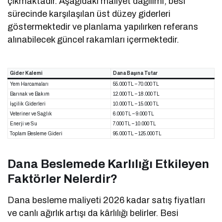
çıkmaktadır. Aşağıdaki maliyet dağılımı, besi
sürecinde karşılaşılan üst düzey giderleri
göstermektedir ve planlama yapılırken referans
alınabilecek güncel rakamları içermektedir.
Gider Kalemi
Dana Başına Tutar
Yem Harcamaları
55.000 TL – 70.000 TL
Barınak ve Bakım
12.000 TL – 18.000 TL
İşçilik Giderleri
10.000 TL – 15.000 TL
Veteriner ve Sağlık
6.000 TL – 9.000 TL
Enerji ve Su
7.000 TL – 10.000 TL
Toplam Besleme Gideri
95.000 TL – 125.000 TL
Dana Beslemede Karlılığı Etkileyen
Faktörler Nelerdir?
Dana besleme maliyeti 2026 kadar satış fiyatları
ve canlı ağırlık artışı da kârlılığı belirler. Besi