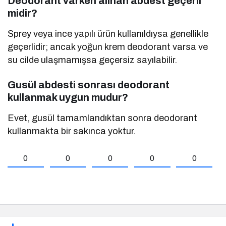
Deodorant varken alınan abdest geçerli
midir?
Sprey veya ince yapılı ürün kullanıldıysa genellikle
geçerlidir; ancak yoğun krem deodorant varsa ve
su cilde ulaşmamışsa geçersiz sayılabilir.
Gusül abdesti sonrası deodorant
kullanmak uygun mudur?
Evet, gusül tamamlandıktan sonra deodorant
kullanmakta bir sakınca yoktur.
0
0
0
0
0