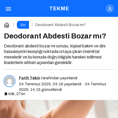
Deodorant Abdesti Bozar mı?
TEKME
Yorum Yap
Deodorant Abdesti Bozar mı?
Din
Deodorant Abdesti Bozar mı?
Deodorant abdesti bozar mı sorusu, kişisel bakım ve dini
hassasiyetin kesiştiği noktada ortaya çıkan önemli bir
meseledir ve bu konuda doğru bilgiyle hareket edilmesi
ibadetlerin sıhhati açısından gereklidir.
Fatih Tekin
tarafından yayınlandı
24 Temmuz 2025, 03:16
yayınlandı
24 Temmuz
2025, 14:15
güncellendi
4dk, 27sn