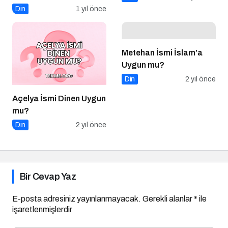
Din
1 yıl önce
Metehan İsmi İslam’a
Uygun mu?
Din
2 yıl önce
Açelya İsmi Dinen Uygun
mu?
Din
2 yıl önce
Bir Cevap Yaz
E-posta adresiniz yayınlanmayacak.
Gerekli alanlar
*
ile
işaretlenmişlerdir