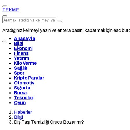
TEKME
Aradığınız kelimeyi yazın ve entera basın, kapatmak için esc buto
Anasayfa
Bilgi
Ekonomi
Finans
Yatırım
Kilo Verme
Sağlık
Spor
Kripto Paralar
Otomotiv
Sigorta
Borsa
Teknoloji
Oyun
Haberler
Bilgi
Diş Taşı Temizliği Orucu Bozar mı?