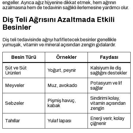
engeller. Ayrıca ağız hijyenine dikkat etmek, hem ağrının
azalmasına hem de tedavinin sağlıklı ilerlemesine yardımcı olur.
Diş Teli Ağrısını Azaltmada Etkili
Besinler
Diş teli tedavisinde ağrıyı hafifletecek besinler genellikle
yumuşak, vitamin ve mineral açısından zengin gıdalardır.
Besin Türü
Örnekler
Faydası
Süt ve Süt
Kalsiyum ile diş
Yoğurt, peynir
Ürünleri
sağlığını destekler
Potasyum ve lif
Meyveler
Muz, avokado
sağlar
Sindirimi kolay,
Pişmiş havuç,
Sebzeler
vitamin açısından
kabak
zengin
Enerji verir, kolay
Tahıllar
Yulaf lapası
çiğnenir