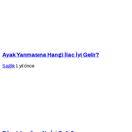
Ayak Yanmasına Hangi İlaç İyi Gelir?
Sağlık
1 yıl önce