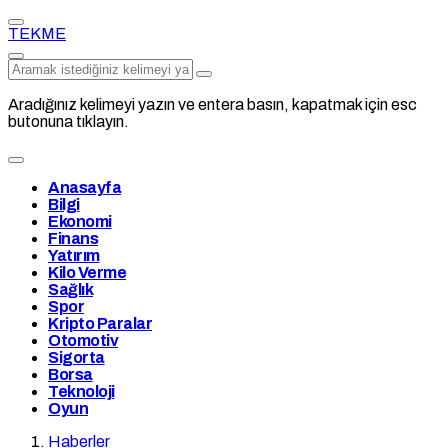
TEKME
Aradığınız kelimeyi yazın ve entera basın, kapatmak için esc
butonuna tıklayın.
Anasayfa
Bilgi
Ekonomi
Finans
Yatırım
Kilo Verme
Sağlık
Spor
Kripto Paralar
Otomotiv
Sigorta
Borsa
Teknoloji
Oyun
Haberler