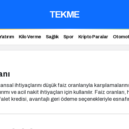
TEKME
Yatırım
Kilo Verme
Sağlık
Spor
Kripto Paralar
Otomot
anı
nsal ihtiyaçlarını düşük faiz oranlarıyla karşılamalarını 
ı ve acil nakit ihtiyaçları için kullanılır. Faiz oranları
falet kredisi, avantajlı geri ödeme seçenekleriyle esnafın