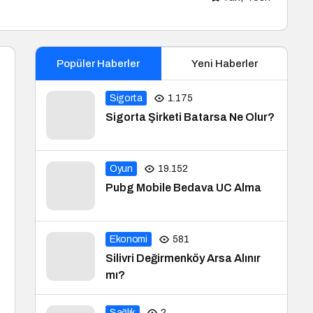
Popüler Haberler
Yeni Haberler
Sigorta
1.175
Sigorta Şirketi Batarsa Ne Olur?
Oyun
19.152
Pubg Mobile Bedava UC Alma
Ekonomi
581
Silivri Değirmenköy Arsa Alınır
mı?
Sağlık
2