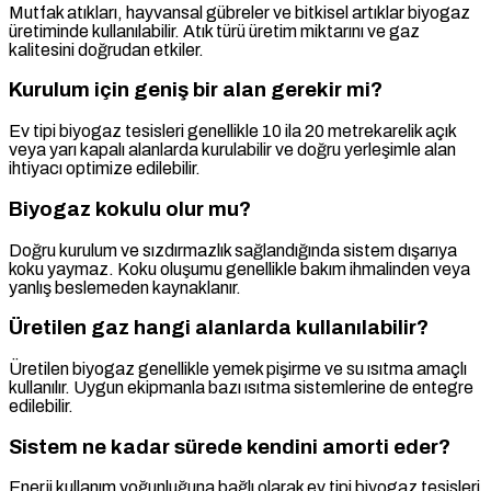
Mutfak atıkları, hayvansal gübreler ve bitkisel artıklar biyogaz
üretiminde kullanılabilir. Atık türü üretim miktarını ve gaz
kalitesini doğrudan etkiler.
Kurulum için geniş bir alan gerekir mi?
Ev tipi biyogaz tesisleri genellikle 10 ila 20 metrekarelik açık
veya yarı kapalı alanlarda kurulabilir ve doğru yerleşimle alan
ihtiyacı optimize edilebilir.
Biyogaz kokulu olur mu?
Doğru kurulum ve sızdırmazlık sağlandığında sistem dışarıya
koku yaymaz. Koku oluşumu genellikle bakım ihmalinden veya
yanlış beslemeden kaynaklanır.
Üretilen gaz hangi alanlarda kullanılabilir?
Üretilen biyogaz genellikle yemek pişirme ve su ısıtma amaçlı
kullanılır. Uygun ekipmanla bazı ısıtma sistemlerine de entegre
edilebilir.
Sistem ne kadar sürede kendini amorti eder?
Enerji kullanım yoğunluğuna bağlı olarak ev tipi biyogaz tesisleri