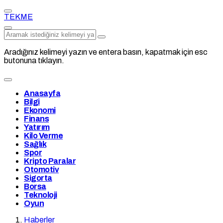
TEKME
Aradığınız kelimeyi yazın ve entera basın, kapatmak için esc
butonuna tıklayın.
Anasayfa
Bilgi
Ekonomi
Finans
Yatırım
Kilo Verme
Sağlık
Spor
Kripto Paralar
Otomotiv
Sigorta
Borsa
Teknoloji
Oyun
Haberler