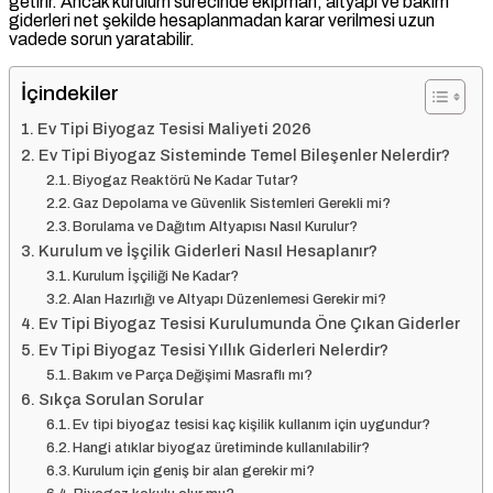
getirir. Ancak kurulum sürecinde ekipman, altyapı ve bakım
giderleri net şekilde hesaplanmadan karar verilmesi uzun
vadede sorun yaratabilir.
İçindekiler
Ev Tipi Biyogaz Tesisi Maliyeti 2026
Ev Tipi Biyogaz Sisteminde Temel Bileşenler Nelerdir?
Biyogaz Reaktörü Ne Kadar Tutar?
Gaz Depolama ve Güvenlik Sistemleri Gerekli mi?
Borulama ve Dağıtım Altyapısı Nasıl Kurulur?
Kurulum ve İşçilik Giderleri Nasıl Hesaplanır?
Kurulum İşçiliği Ne Kadar?
Alan Hazırlığı ve Altyapı Düzenlemesi Gerekir mi?
Ev Tipi Biyogaz Tesisi Kurulumunda Öne Çıkan Giderler
Ev Tipi Biyogaz Tesisi Yıllık Giderleri Nelerdir?
Bakım ve Parça Değişimi Masraflı mı?
Sıkça Sorulan Sorular
Ev tipi biyogaz tesisi kaç kişilik kullanım için uygundur?
Hangi atıklar biyogaz üretiminde kullanılabilir?
Kurulum için geniş bir alan gerekir mi?