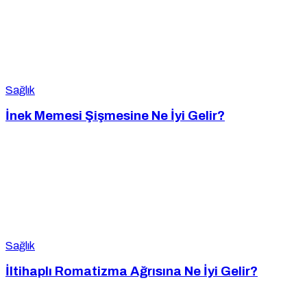
Sağlık
İnek Memesi Şişmesine Ne İyi Gelir?
Sağlık
İltihaplı Romatizma Ağrısına Ne İyi Gelir?