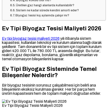
Biyogaz kokulu olur mu?
Üretilen gaz hangi alanlarda kullanılabilir?
Sistem ne kadar sürede kendini amorti eder?
Biyogaz tesisi kış aylarında çalışır mı?
Ev Tipi Biyogaz Tesisi Maliyeti 2026
Ev tipi biyogaz tesisi maliyeti 2026
yılı itibarıyla sistem
kapasitesi, kullanılan teknoloji ve kurulum alanına bağlı olarak
şekillenir. Tam donanımlı bir ev tipi sistem için toplam kurulum
gideri 420.000 TL ile 780.000 TL arasında değişir. Bu tutar;
reaktör, gaz depolama, borulama, güvenlik ekipmanları ve
temel otomasyon bileşenlerini kapsar.
Ev Tipi Biyogaz Sisteminde Temel
Bileşenler Nelerdir?
Bir biyogaz tesisinin sorunsuz çalışabilmesi için belirli ana
bileşenlerin eksiksiz kurulması gerekir. Her bir parça hem
üretim kapasitesini hem de toplam maliyeti doğrudan etkiler.
Ev Tipi Biyogaz Tesisi Maliyeti 2026