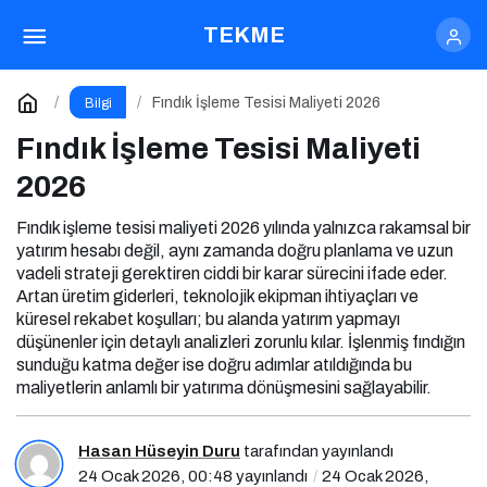
Fındık İşleme Tesisi Maliyeti 2026
TEKME
Yorum Yap
Fındık İşleme Tesisi Maliyeti 2026
Bilgi
Fındık İşleme Tesisi Maliyeti
2026
Fındık işleme tesisi maliyeti 2026 yılında yalnızca rakamsal bir
yatırım hesabı değil, aynı zamanda doğru planlama ve uzun
vadeli strateji gerektiren ciddi bir karar sürecini ifade eder.
Artan üretim giderleri, teknolojik ekipman ihtiyaçları ve
küresel rekabet koşulları; bu alanda yatırım yapmayı
düşünenler için detaylı analizleri zorunlu kılar. İşlenmiş fındığın
sunduğu katma değer ise doğru adımlar atıldığında bu
maliyetlerin anlamlı bir yatırıma dönüşmesini sağlayabilir.
Hasan Hüseyin Duru
tarafından yayınlandı
24 Ocak 2026, 00:48
yayınlandı
24 Ocak 2026,