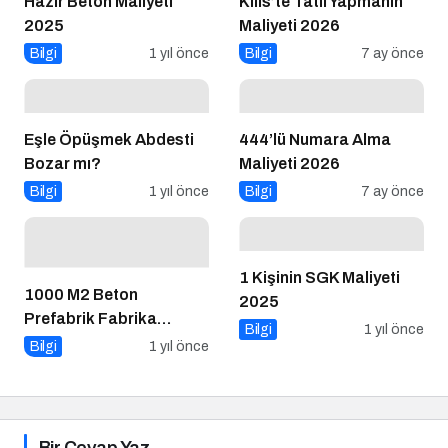
Hazır Beton Maliyeti
Kilis’te Tatil Yapmanın
2025
Maliyeti 2026
Bilgi
1 yıl önce
Bilgi
7 ay önce
Eşle Öpüşmek Abdesti
444’lü Numara Alma
Bozar mı?
Maliyeti 2026
Bilgi
1 yıl önce
Bilgi
7 ay önce
1 Kişinin SGK Maliyeti
1000 M2 Beton
2025
Prefabrik Fabrika
Bilgi
1 yıl önce
Maliyeti 2025
Bilgi
1 yıl önce
Bir Cevap Yaz