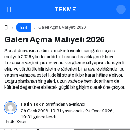
Galeri Açma Maliyeti 2026
Yorum Yap
TEKME
Galeri Açma Maliyeti 2026
Bilgi
Galeri Açma Maliyeti 2026
Sanat dünyasına adım atmak isteyenler için galeri açma
maliyeti 2026 yılında ciddi bir finansal hazırlık gerektiriyor.
Lokasyon seçimi, profesyonel sergileme altyapısı, deneyimli
ekip ve sürdürülebilir işletme giderleri bir araya geldiğinde, bu
yatırım yalnızca estetik değil stratejik bir karar hâline geliyor.
Doğru planlanan bir galeri, uzun vadede hem ticari hem de
kültürel değer üretebilecek güçlü bir girişim olarak öne çıkıyor.
Fatih Tekin
tarafından yayınlandı
24 Ocak 2026, 19:31
yayınlandı
24 Ocak 2026,
19:31
güncellendi
4dk, 34sn
Galeri Açma Maliyeti 2026