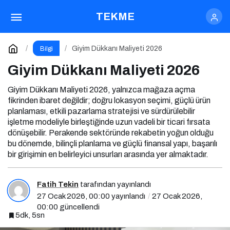
Giyim Dükkanı Maliyeti 2026
TEKME
Yorum Yap
Giyim Dükkanı Maliyeti 2026
Bilgi
Giyim Dükkanı Maliyeti 2026
Giyim Dükkanı Maliyeti 2026, yalnızca mağaza açma
fikrinden ibaret değildir; doğru lokasyon seçimi, güçlü ürün
planlaması, etkili pazarlama stratejisi ve sürdürülebilir
işletme modeliyle birleştiğinde uzun vadeli bir ticari fırsata
dönüşebilir. Perakende sektöründe rekabetin yoğun olduğu
bu dönemde, bilinçli planlama ve güçlü finansal yapı, başarılı
bir girişimin en belirleyici unsurları arasında yer almaktadır.
Fatih Tekin
tarafından yayınlandı
27 Ocak 2026, 00:00
yayınlandı
27 Ocak 2026,
00:00
güncellendi
5dk, 5sn