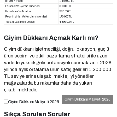
İlk Ürün Stoku
1.450.000 TL
Personel Ve İşletme Giderleri
650.000 TL
Pazarlama Ve Tanıtım
380.000 TL
Resmi İzinler Ve Kurulum İşlemleri
170.000 TL
Toplam Başlangıç Bütçesi
4.800.000 TL
Giyim Dükkanı Açmak Karlı mı?
Giyim dükkanı işletmeciliği, doğru lokasyon, güçlü
ürün seçimi ve etkili pazarlama stratejisi ile uzun
vadede yüksek gelir potansiyeli sunmaktadır. 2026
yılında aylık ortalama ürün satış gelirleri 1.200.000
TL seviyelerine ulaşabilmekte, iyi yönetilen
mağazalarda bu rakamlar daha da yukarı
çıkabilmektedir.
Giyim Dükkanı Maliyeti 2026
Sıkça Sorulan Sorular