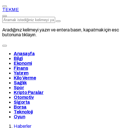
TEKME
Aradığınız kelimeyi yazın ve entera basın, kapatmak için esc
butonuna tıklayın.
Anasayfa
Bilgi
Ekonomi
Finans
Yatırım
Kilo Verme
Sağlık
Spor
Kripto Paralar
Otomotiv
Sigorta
Borsa
Teknoloji
Oyun
Haberler