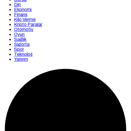
Din
Ekonomi
Finans
Kilo Verme
Kripto Paralar
Otomotiv
Oyun
Sağlık
Sigorta
Spor
Teknoloji
Yatırım