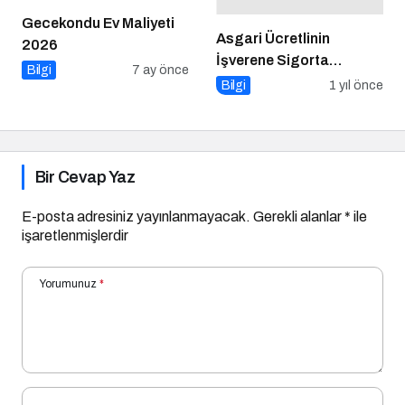
Gecekondu Ev Maliyeti
Asgari Ücretlinin
2026
İşverene Sigorta
Bilgi
7 ay önce
Maliyeti 2025
Bilgi
1 yıl önce
Bir Cevap Yaz
E-posta adresiniz yayınlanmayacak.
Gerekli alanlar
*
ile
işaretlenmişlerdir
Yorumunuz
*