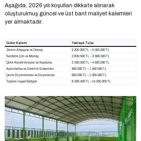
Aşağıda, 2026 yılı koşulları dikkate alınarak
oluşturulmuş güncel ve üst bant maliyet kalemleri
yer almaktadır.
Gider Kalemi
Yaklaşık Tutar
Zemin Altyapısı ve Drenaj
2.200.000 TL – 3.000.000 TL
Sentetik Çim ve Montaj
2.800.000 TL – 3.600.000 TL
Çelik Konstrüksiyon ve Kaplama
3.000.000 TL – 4.500.000 TL
Aydınlatma ve Elektrik Sistemleri
900.000 TL – 1.400.000 TL
Çevre Düzenlemesi ve Ekipmanlar
600.000 TL – 1.000.000 TL
Toplam İnşaat Bütçesi
8.500.000 TL – 14.000.000 TL