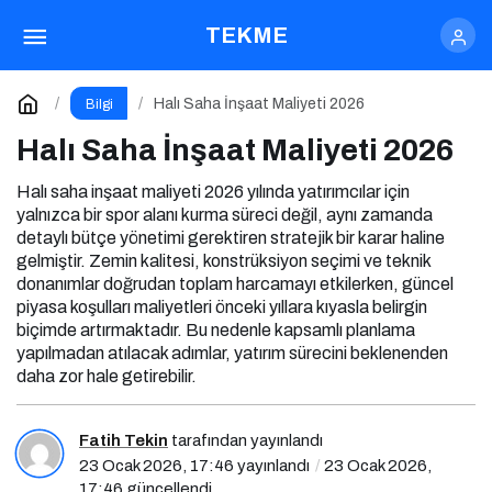
Halı Saha İnşaat Maliyeti 2026
TEKME
Yorum Yap
Halı Saha İnşaat Maliyeti 2026
Bilgi
Halı Saha İnşaat Maliyeti 2026
Halı saha inşaat maliyeti 2026 yılında yatırımcılar için
yalnızca bir spor alanı kurma süreci değil, aynı zamanda
detaylı bütçe yönetimi gerektiren stratejik bir karar haline
gelmiştir. Zemin kalitesi, konstrüksiyon seçimi ve teknik
donanımlar doğrudan toplam harcamayı etkilerken, güncel
piyasa koşulları maliyetleri önceki yıllara kıyasla belirgin
biçimde artırmaktadır. Bu nedenle kapsamlı planlama
yapılmadan atılacak adımlar, yatırım sürecini beklenenden
daha zor hale getirebilir.
Fatih Tekin
tarafından yayınlandı
23 Ocak 2026, 17:46
yayınlandı
23 Ocak 2026,
17:46
güncellendi