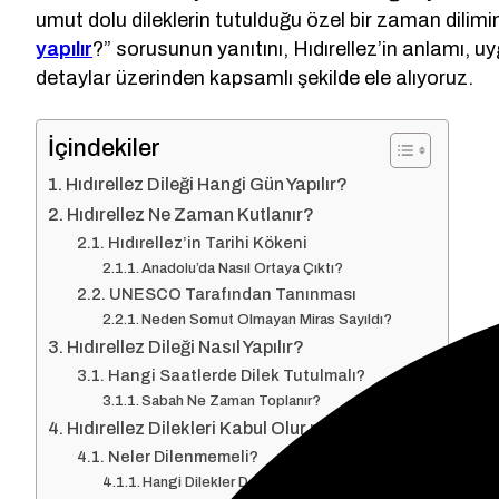
umut dolu dileklerin tutulduğu özel bir zaman dilimin
yapılır
?” sorusunun yanıtını, Hıdırellez’in anlamı, 
detaylar üzerinden kapsamlı şekilde ele alıyoruz.
İçindekiler
Hıdırellez Dileği Hangi Gün Yapılır?
Hıdırellez Ne Zaman Kutlanır?
Hıdırellez’in Tarihi Kökeni
Anadolu’da Nasıl Ortaya Çıktı?
UNESCO Tarafından Tanınması
Neden Somut Olmayan Miras Sayıldı?
Hıdırellez Dileği Nasıl Yapılır?
Hangi Saatlerde Dilek Tutulmalı?
Sabah Ne Zaman Toplanır?
Hıdırellez Dilekleri Kabul Olur mu?
Neler Dilenmemeli?
Hangi Dilekler Daha Çok Edilir?