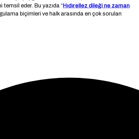
i temsil eder. Bu yazıda “
Hıdırellez dileği ne zaman
uygulama biçimleri ve halk arasında en çok sorulan