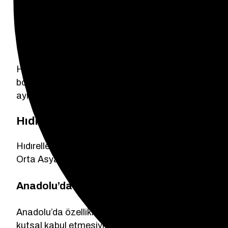
Hıdırellez Ne Zaman Kutlanır
Hıdırellez, Miladi takvime göre her yıl aynı tarihe
boyunca kutlanır. Bu tarih, Hızır ve İlyas peygamber
aynı zamanda baharın müjdecisi sayılır.
Hıdırellez’in Tarihi Kökeni
Hıdırellez’in kökeni çok eski zamanlara dayanmakt
Orta Asya kültürlerinin harmanlandığı bir yapıya sahi
Anadolu’da Nasıl Ortaya Çıktı?
Anadolu’da özellikle Orta ve Güneydoğu bölgelerind
kutsal kabul etmesiyle zamanla dinsel ritüellerle b