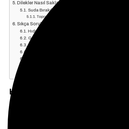
Dilekler Nasıl Saklanmalı?
Suda Bırakılan Dilekler
Toprağa Gömülen Dilekler
Sıkça Sorulan Sorular
Hıdırellez gecesi dilek ne zaman tutulur?
Gül ağacının altına dilek neden konur?
Hıdırellez dileği yazılır mı yoksa çizilir mi?
Dilek tutarken ne söylenir?
Herkes aynı gece dilek tutabilir mi?
Dilekler kabul olmazsa ne yapılır?
Dilekler yakılır mı yoksa gömülür mü?
Hıdırellez Dileği Hangi Gün Ya
Hıdırellez dilekleri her yıl 5 Mayıs gecesi ile 6 May
canlanışını simgelerken, duaların ve dileklerin kabu
Hıdırellez gecesi dilek tutulur, sabahına ise umutla u