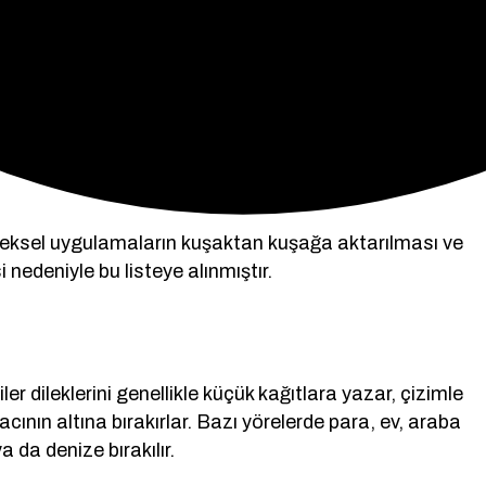
ltürel Miras olarak tanımıştır. Bu gelişme, geleneğin
tır.
eneksel uygulamaların kuşaktan kuşağa aktarılması ve
 nedeniyle bu listeye alınmıştır.
ler dileklerini genellikle küçük kağıtlara yazar, çizimle
cının altına bırakırlar. Bazı yörelerde para, ev, araba
 da denize bırakılır.