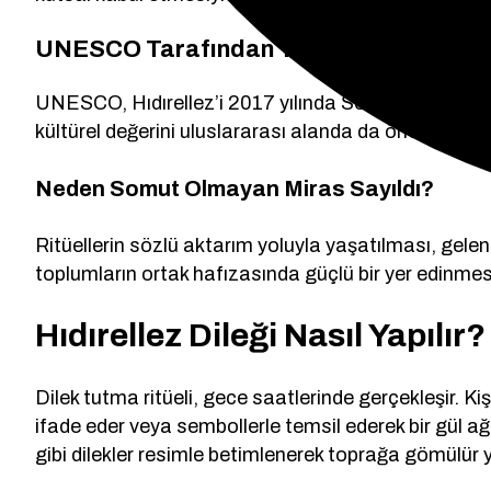
UNESCO Tarafından Tanınması
UNESCO, Hıdırellez’i 2017 yılında Somut Olmayan Kü
kültürel değerini uluslararası alanda da öne çıkarmış
Neden Somut Olmayan Miras Sayıldı?
Ritüellerin sözlü aktarım yoluyla yaşatılması, gel
toplumların ortak hafızasında güçlü bir yer edinmesi
Hıdırellez Dileği Nasıl Yapılır?
Dilek tutma ritüeli, gece saatlerinde gerçekleşir. Kişi
ifade eder veya sembollerle temsil ederek bir gül ağa
gibi dilekler resimle betimlenerek toprağa gömülür ya