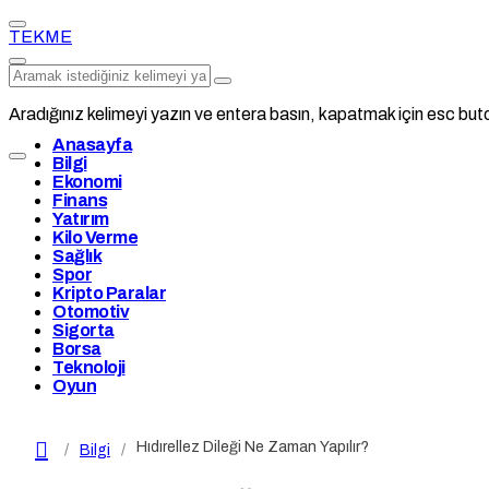
TEKME
Aradığınız kelimeyi yazın ve entera basın, kapatmak için esc buto
Anasayfa
Bilgi
Ekonomi
Finans
Yatırım
Kilo Verme
Sağlık
Spor
Kripto Paralar
Otomotiv
Sigorta
Borsa
Teknoloji
Oyun
Hıdırellez Dileği Ne Zaman Yapılır?
Bilgi