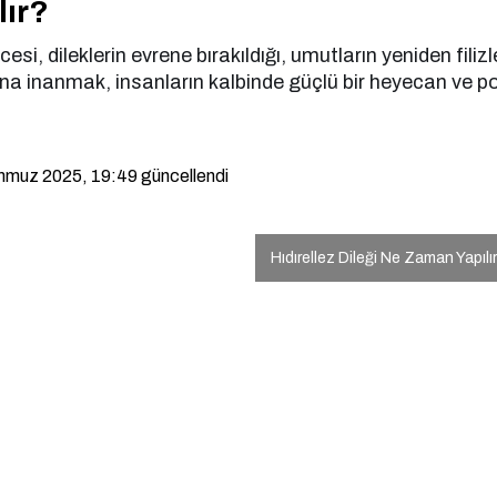
lır?
esi, dileklerin evrene bırakıldığı, umutların yeniden filiz
na inanmak, insanların kalbinde güçlü bir heyecan ve pozit
mmuz 2025, 19:49
güncellendi
Hıdırellez Dileği Ne Zaman Yapılı