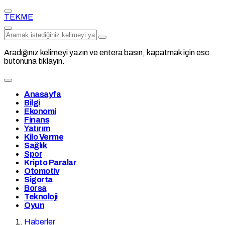
TEKME
Aradığınız kelimeyi yazın ve entera basın, kapatmak için esc
butonuna tıklayın.
Anasayfa
Bilgi
Ekonomi
Finans
Yatırım
Kilo Verme
Sağlık
Spor
Kripto Paralar
Otomotiv
Sigorta
Borsa
Teknoloji
Oyun
Haberler