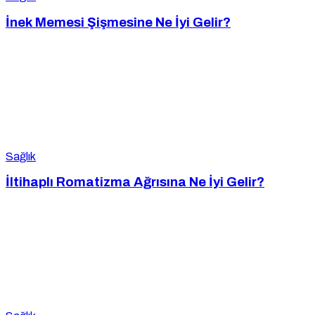
İnek Memesi Şişmesine Ne İyi Gelir?
Sağlık
İltihaplı Romatizma Ağrısına Ne İyi Gelir?