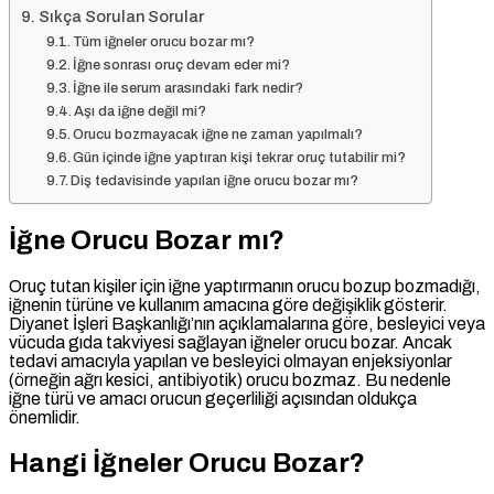
Sıkça Sorulan Sorular
Tüm iğneler orucu bozar mı?
İğne sonrası oruç devam eder mi?
İğne ile serum arasındaki fark nedir?
Aşı da iğne değil mi?
Orucu bozmayacak iğne ne zaman yapılmalı?
Gün içinde iğne yaptıran kişi tekrar oruç tutabilir mi?
Diş tedavisinde yapılan iğne orucu bozar mı?
İğne Orucu Bozar mı?
Oruç tutan kişiler için iğne yaptırmanın orucu bozup bozmadığı,
iğnenin türüne ve kullanım amacına göre değişiklik gösterir.
Diyanet İşleri Başkanlığı’nın açıklamalarına göre, besleyici veya
vücuda gıda takviyesi sağlayan iğneler orucu bozar. Ancak
tedavi amacıyla yapılan ve besleyici olmayan enjeksiyonlar
(örneğin ağrı kesici, antibiyotik) orucu bozmaz. Bu nedenle
iğne türü ve amacı orucun geçerliliği açısından oldukça
önemlidir.
Hangi İğneler Orucu Bozar?