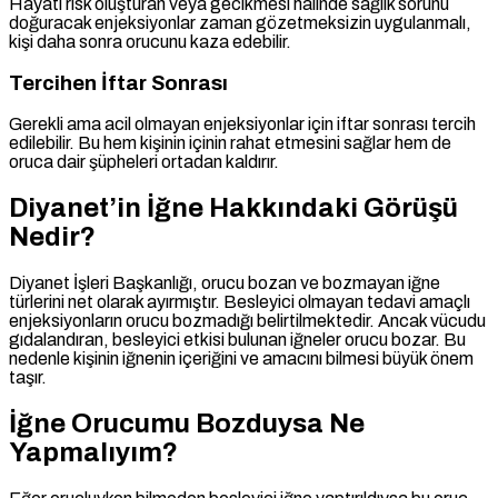
Hayati risk oluşturan veya gecikmesi halinde sağlık sorunu
doğuracak enjeksiyonlar zaman gözetmeksizin uygulanmalı,
kişi daha sonra orucunu kaza edebilir.
Tercihen İftar Sonrası
Gerekli ama acil olmayan enjeksiyonlar için iftar sonrası tercih
edilebilir. Bu hem kişinin içinin rahat etmesini sağlar hem de
oruca dair şüpheleri ortadan kaldırır.
Diyanet’in İğne Hakkındaki Görüşü
Nedir?
Diyanet İşleri Başkanlığı, orucu bozan ve bozmayan iğne
türlerini net olarak ayırmıştır. Besleyici olmayan tedavi amaçlı
enjeksiyonların orucu bozmadığı belirtilmektedir. Ancak vücudu
gıdalandıran, besleyici etkisi bulunan iğneler orucu bozar. Bu
nedenle kişinin iğnenin içeriğini ve amacını bilmesi büyük önem
taşır.
İğne Orucumu Bozduysa Ne
Yapmalıyım?