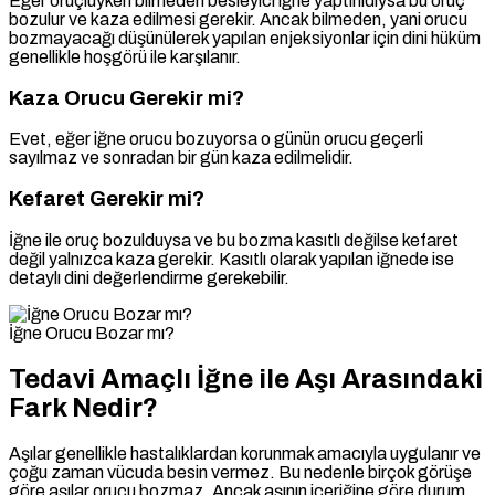
Eğer oruçluyken bilmeden besleyici iğne yaptırıldıysa bu oruç
bozulur ve kaza edilmesi gerekir. Ancak bilmeden, yani orucu
bozmayacağı düşünülerek yapılan enjeksiyonlar için dini hüküm
genellikle hoşgörü ile karşılanır.
Kaza Orucu Gerekir mi?
Evet, eğer iğne orucu bozuyorsa o günün orucu geçerli
sayılmaz ve sonradan bir gün kaza edilmelidir.
Kefaret Gerekir mi?
İğne ile oruç bozulduysa ve bu bozma kasıtlı değilse kefaret
değil yalnızca kaza gerekir. Kasıtlı olarak yapılan iğnede ise
detaylı dini değerlendirme gerekebilir.
İğne Orucu Bozar mı?
Tedavi Amaçlı İğne ile Aşı Arasındaki
Fark Nedir?
Aşılar genellikle hastalıklardan korunmak amacıyla uygulanır ve
çoğu zaman vücuda besin vermez. Bu nedenle birçok görüşe
göre aşılar orucu bozmaz. Ancak aşının içeriğine göre durum