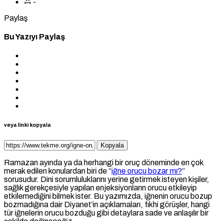
-
Paylaş
Bu Yazıyı Paylaş
veya linki kopyala
Kopyala
Ramazan ayında ya da herhangi bir oruç döneminde en çok
merak edilen konulardan biri de “
iğne orucu bozar mı?
”
sorusudur. Dini sorumluluklarını yerine getirmek isteyen kişiler,
sağlık gerekçesiyle yapılan enjeksiyonların orucu etkileyip
etkilemediğini bilmek ister. Bu yazımızda, iğnenin orucu bozup
bozmadığına dair Diyanet’in açıklamaları, fıkhi görüşler, hangi
tür iğnelerin orucu bozduğu gibi detaylara sade ve anlaşılır bir