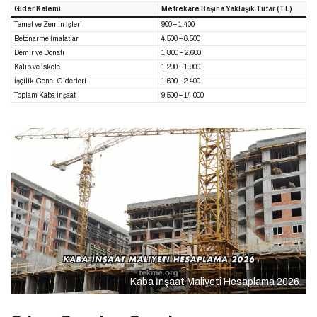
Gider Kalemi
Metrekare Başına Yaklaşık Tutar (TL)
Temel ve Zemin İşleri
900 – 1.400
Betonarme İmalatlar
4.500 – 6.500
Demir ve Donatı
1.800 – 2.600
Kalıp ve İskele
1.200 – 1.900
İşçilik Genel Giderleri
1.600 – 2.400
Toplam Kaba İnşaat
9.500 – 14.000
Kaba İnşaat Maliyeti Hesaplama 2026