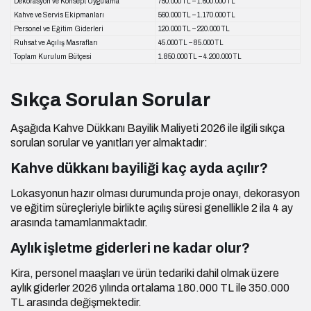
Dekorasyon ve Konsept Uygulama
750.000 TL – 1.600.000 TL
Kahve ve Servis Ekipmanları
560.000 TL – 1.170.000 TL
Personel ve Eğitim Giderleri
120.000 TL – 220.000 TL
Ruhsat ve Açılış Masrafları
45.000 TL – 85.000 TL
Toplam Kurulum Bütçesi
1.850.000 TL – 4.200.000 TL
Sıkça Sorulan Sorular
Aşağıda Kahve Dükkanı Bayilik Maliyeti 2026 ile ilgili sıkça
sorulan sorular ve yanıtları yer almaktadır:
Kahve dükkanı bayiliği kaç ayda açılır?
Lokasyonun hazır olması durumunda proje onayı, dekorasyon
ve eğitim süreçleriyle birlikte açılış süresi genellikle 2 ila 4 ay
arasında tamamlanmaktadır.
Aylık işletme giderleri ne kadar olur?
Kira, personel maaşları ve ürün tedariki dahil olmak üzere
aylık giderler 2026 yılında ortalama 180.000 TL ile 350.000
TL arasında değişmektedir.