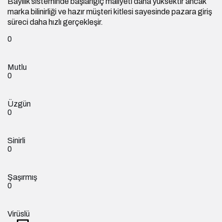
Bayilik sisteminde başlangıç maliyeti daha yüksektir ancak
marka bilinirliği ve hazır müşteri kitlesi sayesinde pazara giriş
süreci daha hızlı gerçekleşir.
0
Mutlu
0
Üzgün
0
Sinirli
0
Şaşırmış
0
Virüslü