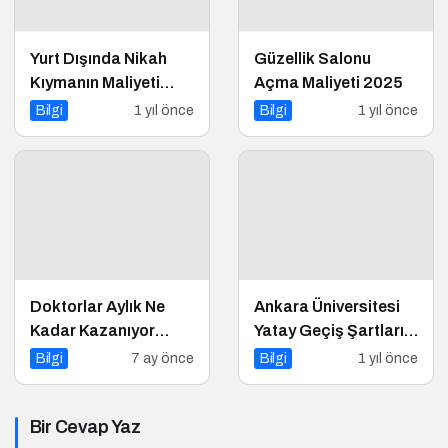
Yurt Dışında Nikah
Güzellik Salonu
Kıymanın Maliyeti
Açma Maliyeti 2025
2025
Bilgi
1 yıl önce
Bilgi
1 yıl önce
Doktorlar Aylık Ne
Ankara Üniversitesi
Kadar Kazanıyor
Yatay Geçiş Şartları
2026
Nelerdir?
Bilgi
7 ay önce
Bilgi
1 yıl önce
Bir Cevap Yaz