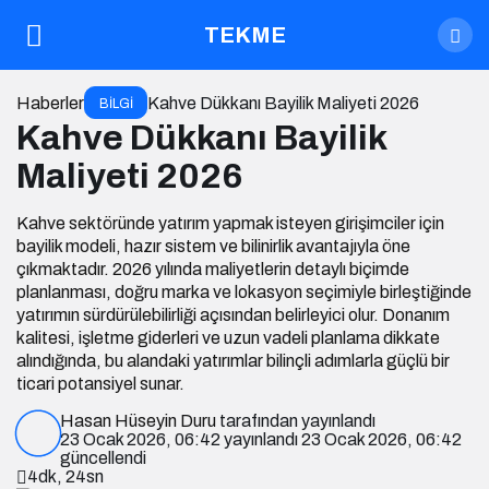
TEKME
Haberler
Kahve Dükkanı Bayilik Maliyeti 2026
BILGI
Kahve Dükkanı Bayilik
Maliyeti 2026
Kahve sektöründe yatırım yapmak isteyen girişimciler için
bayilik modeli, hazır sistem ve bilinirlik avantajıyla öne
çıkmaktadır. 2026 yılında maliyetlerin detaylı biçimde
planlanması, doğru marka ve lokasyon seçimiyle birleştiğinde
yatırımın sürdürülebilirliği açısından belirleyici olur. Donanım
kalitesi, işletme giderleri ve uzun vadeli planlama dikkate
alındığında, bu alandaki yatırımlar bilinçli adımlarla güçlü bir
ticari potansiyel sunar.
Hasan Hüseyin Duru
tarafından yayınlandı
23 Ocak 2026, 06:42
yayınlandı
23 Ocak 2026, 06:42
güncellendi
4dk, 24sn