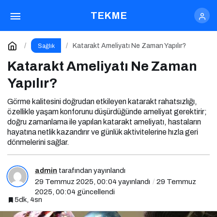
Katarakt Ameliyatı Ne Zaman Yapılır?
TEKME
Yorum Yap
Katarakt Ameliyatı Ne Zaman Yapılır?
Sağlık
Katarakt Ameliyatı Ne Zaman
Yapılır?
Görme kalitesini doğrudan etkileyen katarakt rahatsızlığı,
özellikle yaşam konforunu düşürdüğünde ameliyat gerektirir;
doğru zamanlama ile yapılan katarakt ameliyatı, hastaların
hayatına netlik kazandırır ve günlük aktivitelerine hızla geri
dönmelerini sağlar.
admin
tarafından yayınlandı
29 Temmuz 2025, 00:04
yayınlandı
29 Temmuz
2025, 00:04
güncellendi
5dk, 4sn