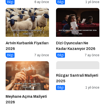
Bilgi
6 ay önce
Bilgi
1 yıl önce
Artvin Kurbanlık Fiyatları
Dizi Oyuncuları Ne
2026
Kadar Kazanıyor 2026
Bilgi
7 ay önce
Bilgi
7 ay önce
Rüzgar Santrali Maliyeti
2025
Bilgi
1 yıl önce
Meyhane Açma Maliyeti
2026