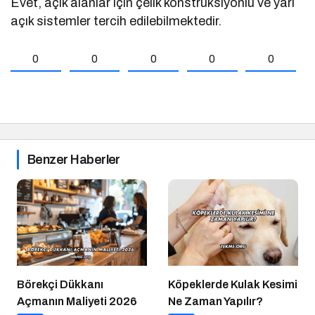
Evet, açık alanlar için çelik konstrüksiyonlu ve yarı
açık sistemler tercih edilebilmektedir.
0
0
0
0
0
Benzer Haberler
Börekçi Dükkanı
Köpeklerde Kulak Kesimi
Açmanın Maliyeti 2026
Ne Zaman Yapılır?