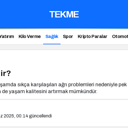
TEKME
Yatırım
Kilo Verme
Sağlık
Spor
Kripto Paralar
Otomot
lir?
yaşamda sıkça karşılaşılan ağrı problemleri nedeniyle pek
m de yaşam kalitesini artırmak mümkündür.
z 2025, 00:14
güncellendi