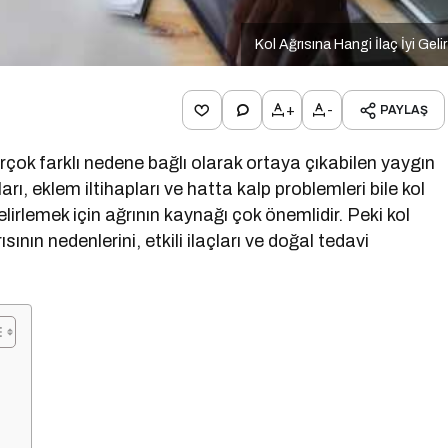
Kol Ağrısına Hangi İlaç İyi Geli
+
-
PAYLAŞ
irçok farklı nedene bağlı olarak ortaya çıkabilen yaygın
ları, eklem iltihapları ve hatta kalp problemleri bile kol
elirlemek için ağrının kaynağı çok önemlidir. Peki kol
sının nedenlerini, etkili ilaçları ve doğal tedavi