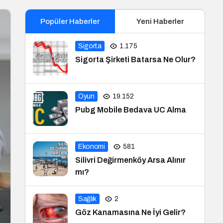
Popüler Haberler
Yeni Haberler
Sigorta
1.175
Sigorta Şirketi Batarsa Ne Olur?
Oyun
19.152
Pubg Mobile Bedava UC Alma
Ekonomi
581
Silivri Değirmenköy Arsa Alınır
mı?
Sağlık
2
Göz Kanamasına Ne İyi Gelir?