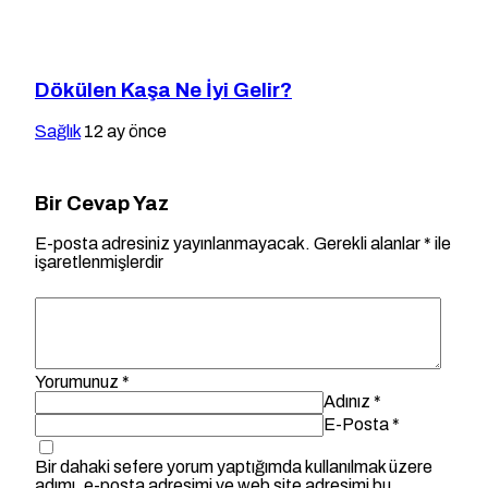
Dökülen Kaşa Ne İyi Gelir?
Sağlık
12 ay önce
Bir Cevap Yaz
E-posta adresiniz yayınlanmayacak.
Gerekli alanlar
*
ile
işaretlenmişlerdir
Yorumunuz
*
Adınız
*
E-Posta
*
Bir dahaki sefere yorum yaptığımda kullanılmak üzere
adımı, e-posta adresimi ve web site adresimi bu