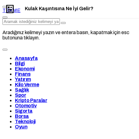
Kulak Kaşıntısına Ne İyi Gelir?
TEKME
Paylaş
Yorum Yap
Aradığınız kelimeyi yazın ve entera basın, kapatmak için esc
butonuna tıklayın.
Anasayfa
Bilgi
Ekonomi
Finans
Yatırım
Kilo Verme
Sağlık
Spor
Kripto Paralar
Otomotiv
Sigorta
Borsa
Teknoloji
Oyun