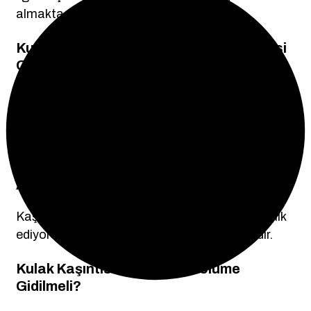
almaktadır:
Kulak Kaşıntısı Hangi Hastalığın Belirtisi
Olabilir?
Kulak kaşıntısı bazen egzama, mantar
enfeksiyonu veya alerjik reaksiyonların belirtisi
olabilir.
Kulak Kaşıntısı Ne Zaman Ciddiye
Alınmalı?
Kaşıntı uzun sürüyor, kötü koku ya da akıntı eşlik
ediyorsa mutlaka bir uzmana başvurulmalıdır.
Kulak Kaşıntısı İçin Hangi Bölüme
Gidilmeli?