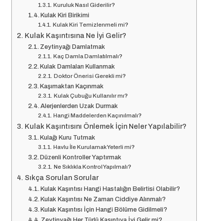
Kuruluk Nasıl Giderilir?
Kulak Kiri Birikimi
Kulak Kiri Temizlenmeli mi?
Kulak Kaşıntısına Ne İyi Gelir?
Zeytinyağı Damlatmak
Kaç Damla Damlatılmalı?
Kulak Damlaları Kullanmak
Doktor Önerisi Gerekli mi?
Kaşımaktan Kaçınmak
Kulak Çubuğu Kullanılır mı?
Alerjenlerden Uzak Durmak
Hangi Maddelerden Kaçınılmalı?
Kulak Kaşıntısını Önlemek İçin Neler Yapılabilir?
Kulağı Kuru Tutmak
Havlu İle Kurulamak Yeterli mi?
Düzenli Kontroller Yaptırmak
Ne Sıklıkla Kontrol Yapılmalı?
Sıkça Sorulan Sorular
Kulak Kaşıntısı Hangi Hastalığın Belirtisi Olabilir?
Kulak Kaşıntısı Ne Zaman Ciddiye Alınmalı?
Kulak Kaşıntısı İçin Hangi Bölüme Gidilmeli?
Zeytinyağı Her Türlü Kaşıntıya İyi Gelir mi?