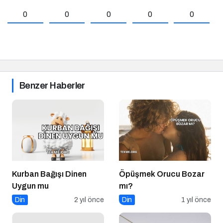
0
0
0
0
0
Benzer Haberler
Kurban Bağışı Dinen
Öpüşmek Orucu Bozar
Uygun mu
mı?
Din
2 yıl önce
Din
1 yıl önce