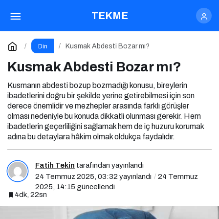
Kusmak Abdesti Bozar mı?
Yorum Yap
TEKME
Kusmak Abdesti Bozar mı?
Din
Kusmak Abdesti Bozar mı?
Kusmanın abdesti bozup bozmadığı konusu, bireylerin
ibadetlerini doğru bir şekilde yerine getirebilmesi için son
derece önemlidir ve mezhepler arasında farklı görüşler
olması nedeniyle bu konuda dikkatli olunması gerekir. Hem
ibadetlerin geçerliliğini sağlamak hem de iç huzuru korumak
adına bu detaylara hâkim olmak oldukça faydalıdır.
Fatih Tekin
tarafından yayınlandı
24 Temmuz 2025, 03:32
yayınlandı
24 Temmuz
2025, 14:15
güncellendi
4dk, 22sn