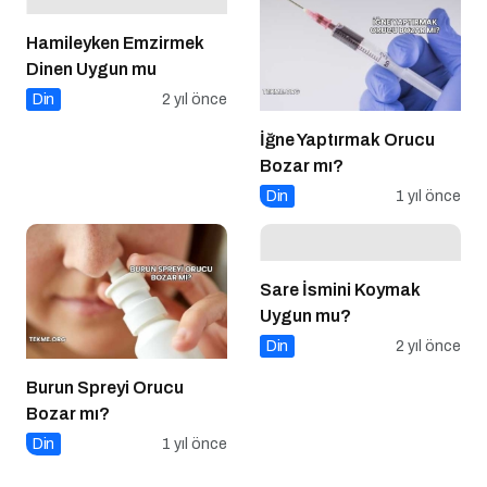
Hamileyken Emzirmek
Dinen Uygun mu
Din
2 yıl önce
İğne Yaptırmak Orucu
Bozar mı?
Din
1 yıl önce
Sare İsmini Koymak
Uygun mu?
Din
2 yıl önce
Burun Spreyi Orucu
Bozar mı?
Din
1 yıl önce