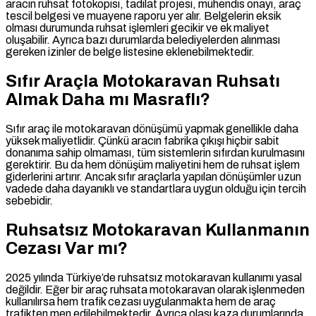
aracın ruhsat fotokopisi, tadilat projesi, mühendis onayı, araç
tescil belgesi ve muayene raporu yer alır. Belgelerin eksik
olması durumunda ruhsat işlemleri gecikir ve ek maliyet
oluşabilir. Ayrıca bazı durumlarda belediyelerden alınması
gereken izinler de belge listesine eklenebilmektedir.
Sıfır Araçla Motokaravan Ruhsatı
Almak Daha mı Masraflı?
Sıfır araç ile motokaravan dönüşümü yapmak genellikle daha
yüksek maliyetlidir. Çünkü aracın fabrika çıkışı hiçbir sabit
donanıma sahip olmaması, tüm sistemlerin sıfırdan kurulmasını
gerektirir. Bu da hem dönüşüm maliyetini hem de ruhsat işlem
giderlerini artırır. Ancak sıfır araçlarla yapılan dönüşümler uzun
vadede daha dayanıklı ve standartlara uygun olduğu için tercih
sebebidir.
Ruhsatsız Motokaravan Kullanmanın
Cezası Var mı?
2025 yılında Türkiye’de ruhsatsız motokaravan kullanımı yasal
değildir. Eğer bir araç ruhsata motokaravan olarak işlenmeden
kullanılırsa hem trafik cezası uygulanmakta hem de araç
trafikten men edilebilmektedir. Ayrıca olası kaza durumlarında