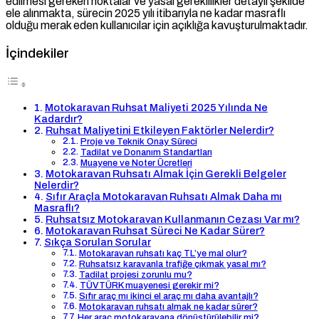
edilmesi gereken noktalar ve yasal gereklilikler detaylı şekilde
ele alınmakta, sürecin 2025 yılı itibarıyla ne kadar masraflı
olduğu merak eden kullanıcılar için açıklığa kavuşturulmaktadır.
İçindekiler
Motokaravan Ruhsat Maliyeti 2025 Yılında Ne
Kadardır?
Ruhsat Maliyetini Etkileyen Faktörler Nelerdir?
Proje ve Teknik Onay Süreci
Tadilat ve Donanım Standartları
Muayene ve Noter Ücretleri
Motokaravan Ruhsatı Almak İçin Gerekli Belgeler
Nelerdir?
Sıfır Araçla Motokaravan Ruhsatı Almak Daha mı
Masraflı?
Ruhsatsız Motokaravan Kullanmanın Cezası Var mı?
Motokaravan Ruhsat Süreci Ne Kadar Sürer?
Sıkça Sorulan Sorular
Motokaravan ruhsatı kaç TL’ye mal olur?
Ruhsatsız karavanla trafiğe çıkmak yasal mı?
Tadilat projesi zorunlu mu?
TÜVTÜRK muayenesi gerekir mi?
Sıfır araç mı ikinci el araç mı daha avantajlı?
Motokaravan ruhsatı almak ne kadar sürer?
Her araç motokaravana dönüştürülebilir mi?