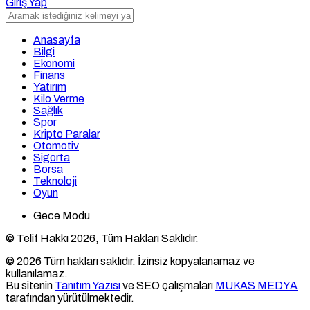
Giriş Yap
Anasayfa
Bilgi
Ekonomi
Finans
Yatırım
Kilo Verme
Sağlık
Spor
Kripto Paralar
Otomotiv
Sigorta
Borsa
Teknoloji
Oyun
Gece Modu
© Telif Hakkı 2026, Tüm Hakları Saklıdır.
© 2026 Tüm hakları saklıdır. İzinsiz kopyalanamaz ve
kullanılamaz.
Bu sitenin
Tanıtım Yazısı
ve SEO çalışmaları
MUKAS MEDYA
tarafından yürütülmektedir.