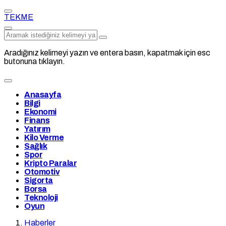
TEKME
Aradığınız kelimeyi yazın ve entera basın, kapatmak için esc
butonuna tıklayın.
Anasayfa
Bilgi
Ekonomi
Finans
Yatırım
Kilo Verme
Sağlık
Spor
Kripto Paralar
Otomotiv
Sigorta
Borsa
Teknoloji
Oyun
Haberler