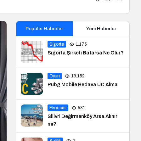
Popüler Haberler
Yeni Haberler
Sigorta
1.175
Sigorta Şirketi Batarsa Ne Olur?
Oyun
19.152
Pubg Mobile Bedava UC Alma
Ekonomi
581
Silivri Değirmenköy Arsa Alınır
mı?
Sağlık
2