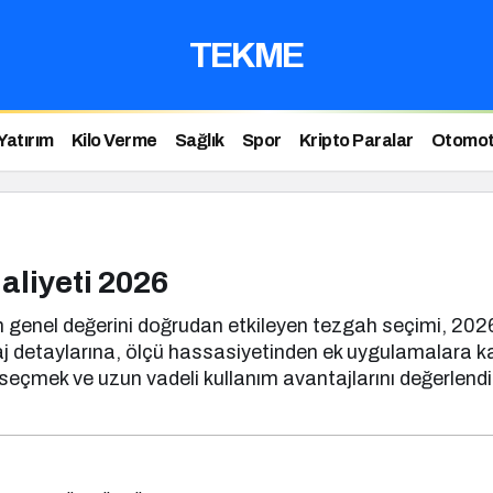
TEKME
Yatırım
Kilo Verme
Sağlık
Spor
Kripto Paralar
Otomot
aliyeti 2026
enel değerini doğrudan etkileyen tezgah seçimi, 2026 yı
j detaylarına, ölçü hassasiyetinden ek uygulamalara kad
 seçmek ve uzun vadeli kullanım avantajlarını değerlendi