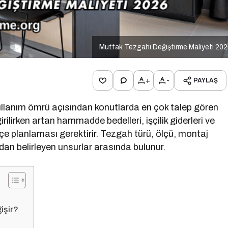
Mutfak Tezgahı Değiştirme Maliyeti 20
+
-
PAYLAŞ
ullanım ömrü açısından konutlarda en çok talep gören
irilirken artan hammadde bedelleri, işçilik giderleri ve
ütçe planlaması gerektirir. Tezgah türü, ölçü, montaj
an belirleyen unsurlar arasında bulunur.
işir?