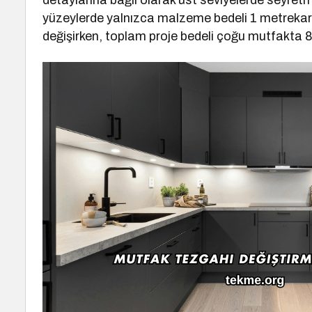
detaylarına bağlı olarak üst seviyelerde seyretm
yüzeylerde yalnızca malzeme bedeli 1 metrekare
değişirken, toplam proje bedeli çoğu mutfakta 