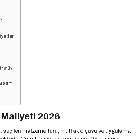
r?
yetler
ür mü?
ratır?
Maliyeti 2026
ti; seçilen malzeme türü, mutfak ölçüsü ve uygulama